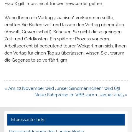
Frau X gilt, muss nicht für den newcomer gelten.
Wenn Ihnen ein Vertrag „spanisch“ vorkommen sollte,
erbitten Sie Bedenkzeit und lassen den Vertrag überprüfen
(Anwalt, Gewerkschaft). Scheuen Sie nicht diese geringen
Zeit- und Geldkosten. Ein späterer Prozess vor dem
Arbeitsgericht ist bedeutend teurer. Weigert man sich, Ihnen
den Vertag für einen Tag zu überlassen, wissen Sie , warum
die Gegenseite so verfährt. gm
Beitragsnavigation
« Am 22.November wird „unser Sandmännchen“ wird 65!
Neue Fahrpreise im VBB zum 1. Januar 2025 »
Interessante Links
Pressemeldungen des Landes Berlin