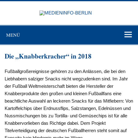
Zum
Inhalt
MEDIEN
springen
BERL
Just another WordPress site
MENÜ
Die „Knabberkracher“ in 2018
Fußballgroßereignisse gehören zu den Anlässen, die bei den
Liebhabern salziger Snacks nicht wegzudenken sind. Im Jahr
der Fußball Weltmeisterschaft bieten die Hersteller der
Knabberprodukte den großen und kleinen Fußballfans eine
beachtliche Auswahl an leckeren Snacks für das Mitfiebern: Von
Kartoffelchips über Erdnussflips, Salzstangen, Edelnüssen und
Nussmischungen bis zu Tortilla- und Gemüsechips ist für alle
Knabbervorlieben das Richtige dabei. Dem Projekt
Titelverteidigung der deutschen Fußballherren steht somit auf
Fanseite kein Hindernis mehr im Wege.