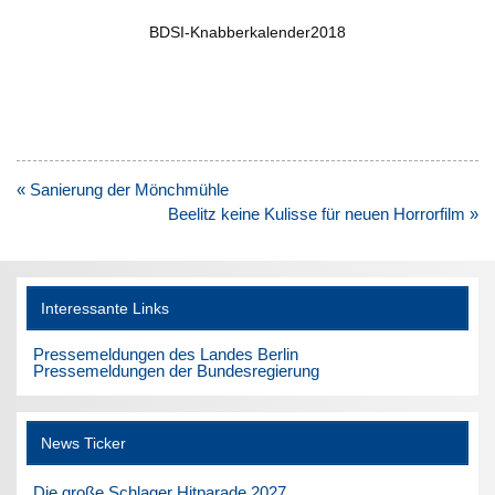
BDSI-Knabberkalender2018
Beitragsnavigation
« Sanierung der Mönchmühle
Beelitz keine Kulisse für neuen Horrorfilm »
Interessante Links
Pressemeldungen des Landes Berlin
Pressemeldungen der Bundesregierung
News Ticker
Die große Schlager Hitparade 2027