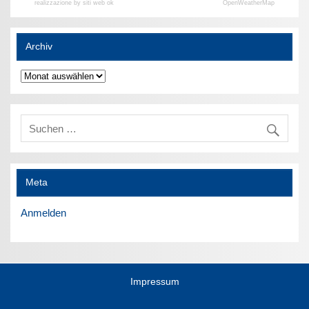
realizzazione by siti web ok
OpenWeatherMap
Archiv
Archiv
Meta
Anmelden
Impressum