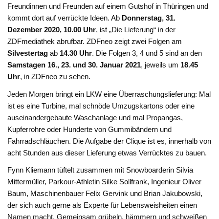
Freundinnen und Freunden auf einem Gutshof in Thüringen und
kommt dort auf verrückte Ideen. Ab
Donnerstag, 31.
Dezember 2020, 10.00 Uhr
, ist „Die Lieferung“ in der
ZDFmediathek abrufbar. ZDFneo zeigt zwei Folgen am
Silvestertag
ab
14.30 Uhr
. Die Folgen 3, 4 und 5 sind an den
Samstagen 16., 23. und 30. Januar 2021
, jeweils um
18.45
Uhr
, in ZDFneo zu sehen.
Jeden Morgen bringt ein LKW eine Überraschungslieferung: Mal
ist es eine Turbine, mal schnöde Umzugskartons oder eine
auseinandergebaute Waschanlage und mal Propangas,
Kupferrohre oder Hunderte von Gummibändern und
Fahrradschläuchen. Die Aufgabe der Clique ist es, innerhalb von
acht Stunden aus dieser Lieferung etwas Verrücktes zu bauen.
Fynn Kliemann tüftelt zusammen mit Snowboarderin Silvia
Mittermüller, Parkour-Athletin Silke Sollfrank, Ingenieur Oliver
Baum, Maschinenbauer Felix Gervink und Brian Jakubowski,
der sich auch gerne als Experte für Lebensweisheiten einen
Namen macht. Gemeinsam grübeln, hämmern und schweißen