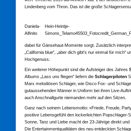
Lindenberg vom Thron. Das ist die große Schlagersens
Daniela-
Hein-Heintje-
Alfinito
Simons_Telamo45503_Fotocredit_German_P
dabei für Gänsehaut-Momente sorgt. Zusätzlich interpret
„California blue“, „aber dich gibt’s nur einmal für mich“
Hochgenuss.
Ein weiterer Höhepunkt sind die Aufsteiger des Jahres
Albums „Lass uns fliegen“ liefern die
Schlagerpiloten
S
Marx melodiösen Schlager, wie Disco Fox- und Schlager
gutaussehenden Männer in Uniform bei ihren Live-Auftrit
auch Anschnallgurte niemanden mehr auf den Sitzen.
Ganz nach seinem Lebensmotto: «Friede, Freude, Party
positive Lebensgefühl den lockerleichten Popschlager
Sonne, Tanz und Liebe macht der 23-Jährige direkt und
Die Entertainmentqualitäten des neu entdeckten Schlage