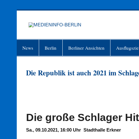
Zum
Inhalt
springen
MEDIEN
Just another WordPress site
News
Berlin
Berliner Ansichten
Ausflugszie
Die Republik ist auch 2021 im Schla
Die große Schlager Hi
Sa., 09.10.2021, 16:00 Uhr Stadthalle Erkner