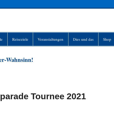
INFO-BERLIN
le
Reiseziele
Veranstaltungen
Dies und das
Shop
ger-Wahnsinn!
tparade Tournee 2021