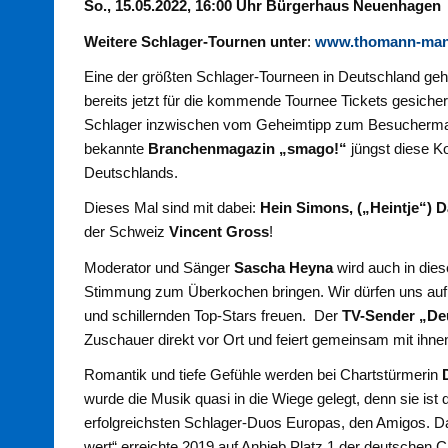
So., 15.05.2022, 16:00 Uhr Bürgerhaus Neuenhagen
Weitere Schlager-Tournen unter
:
www.thomann-man
Eine der größten Schlager-Tourneen in Deutschland geh
bereits jetzt für die kommende Tournee Tickets gesicher
Schlager inzwischen vom Geheimtipp zum Besuchermagne
bekannte
Branchenmagazin „smago!“
jüngst diese Ko
Deutschlands.
Dieses Mal sind mit dabei:
Hein Simons, („Heintje“) Da
der Schweiz
Vincent Gross
!
Moderator und Sänger
Sascha Heyna
wird auch in dies
Stimmung zum Überkochen bringen. Wir dürfen uns auf 
und schillernden Top-Stars freuen. Der
TV-Sender „De
Zuschauer direkt vor Ort und feiert gemeinsam mit ihn
Romantik und tiefe Gefühle werden bei Chartstürmerin
wurde die Musik quasi in die Wiege gelegt, denn sie ist 
erfolgreichsten Schlager-Duos Europas, den Amigos. Da
wert“ erreichte 2019 auf Anhieb Platz 1 der deutschen 