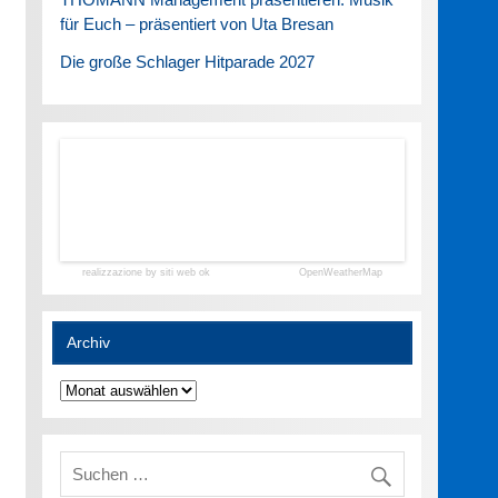
für Euch – präsentiert von Uta Bresan
Die große Schlager Hitparade 2027
realizzazione by siti web ok
OpenWeatherMap
Archiv
Archiv