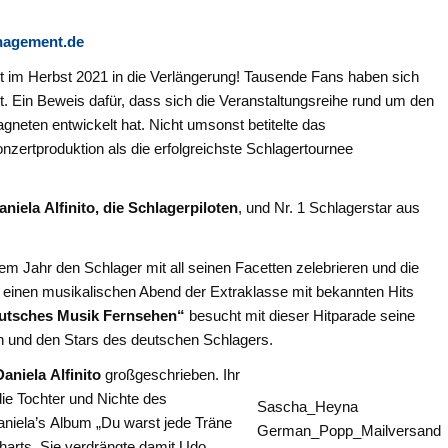
agement.de
t im Herbst 2021 in die Verlängerung! Tausende Fans haben sich
t. Ein Beweis dafür, dass sich die Veranstaltungsreihe rund um den
ten entwickelt hat. Nicht umsonst betitelte das
nzertproduktion als die erfolgreichste Schlagertournee
niela Alfinito, die Schlagerpiloten
, und Nr. 1 Schlagerstar aus
em Jahr den Schlager mit all seinen Facetten zelebrieren und die
einen musikalischen Abend der Extraklasse mit bekannten Hits
utsches Musik Fernsehen“
besucht mit dieser Hitparade seine
en und den Stars des deutschen Schlagers.
Daniela Alfinito
großgeschrieben. Ihr
die Tochter und Nichte des
Sascha_Heyna
niela’s Album „Du warst jede Träne
German_Popp_Mailversand
Charts. Sie verdrängte damit Udo