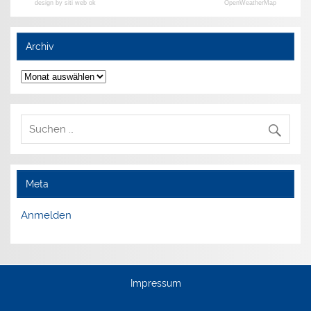
design by siti web ok
OpenWeatherMap
Archiv
Archiv
Meta
Anmelden
Impressum