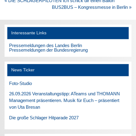
Beitragsnavigation
« DIE SCHLAGERPILOTEN Ich schick dir einen Ballon
BUS2BUS – Kongressmesse in Berlin »
Interessante Links
Pressemeldungen des Landes Berlin
Pressemeldungen der Bundesregierung
News Ticker
Foto-Studio
26.09.2026 Veranstaltungstipp: ATeams und THOMANN
Management präsentieren. Musik für Euch – präsentiert
von Uta Bresan
Die große Schlager Hitparade 2027