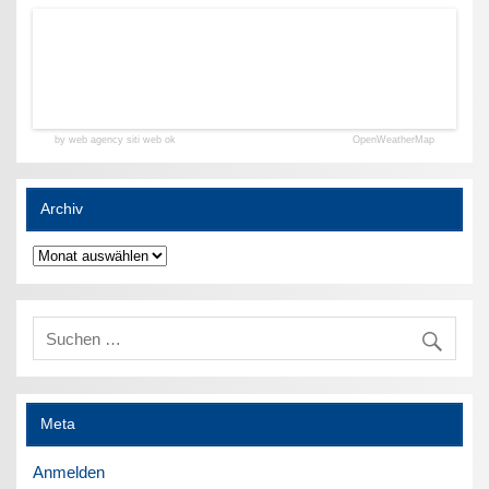
by web agency siti web ok
OpenWeatherMap
Archiv
Archiv
Meta
Anmelden