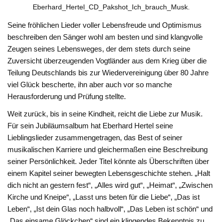
Eberhard_Hertel_CD_Pakshot_Ich_brauch_Musk.
Seine fröhlichen Lieder voller Lebensfreude und Optimismus
beschreiben den Sänger wohl am besten und sind klangvolle
Zeugen seines Lebensweges, der dem stets durch seine
Zuversicht überzeugenden Vogtländer aus dem Krieg über die
Teilung Deutschlands bis zur Wiedervereinigung über 80 Jahre
viel Glück bescherte, ihn aber auch vor so manche
Herausforderung und Prüfung stellte.
Weit zurück, bis in seine Kindheit, reicht die Liebe zur Musik.
Für sein Jubiläumsalbum hat Eberhard Hertel seine
Lieblingslieder zusammengetragen, das Best of seiner
musikalischen Karriere und gleichermaßen eine Beschreibung
seiner Persönlichkeit. Jeder Titel könnte als Überschriften über
einem Kapitel seiner bewegten Lebensgeschichte stehen. „Halt
dich nicht an gestern fest“, „Alles wird gut“, „Heimat“, „Zwischen
Kirche und Kneipe“, „Lasst uns beten für die Liebe“, „Das ist
Leben“, „Ist dein Glas noch halbvoll“, „Das Leben ist schön“ und
„Das einsame Glöckchen“ sind ein klingendes Bekenntnis zu