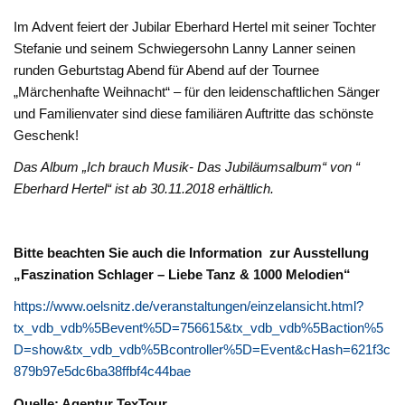
Im Advent feiert der Jubilar Eberhard Hertel mit seiner Tochter
Stefanie und seinem Schwiegersohn Lanny Lanner seinen
runden Geburtstag Abend für Abend auf der Tournee
„Märchenhafte Weihnacht“ – für den leidenschaftlichen Sänger
und Familienvater sind diese familiären Auftritte das schönste
Geschenk!
Das Album „Ich brauch Musik- Das Jubiläumsalbum“ von “
Eberhard Hertel“ ist ab 30.11.2018 erhältlich.
Bitte beachten Sie auch die Information zur Ausstellung
„Faszination Schlager – Liebe Tanz & 1000 Melodien“
https://www.oelsnitz.de/veranstaltungen/einzelansicht.html?
tx_vdb_vdb%5Bevent%5D=756615&tx_vdb_vdb%5Baction%5
D=show&tx_vdb_vdb%5Bcontroller%5D=Event&cHash=621f3c
879b97e5dc6ba38ffbf4c44bae
Quelle: Agentur TexTour