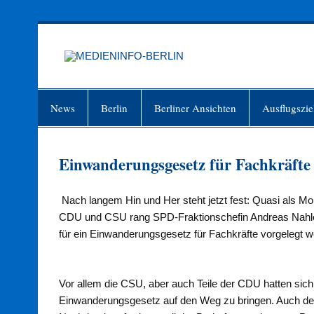
Zum
Inhalt
springen
MEDIEN
Just another WordPress site
News
Berlin
Berliner Ansichten
Ausflugszie
Einwanderungsgesetz für Fachkräfte
Nach langem Hin und Her steht jetzt fest: Quasi als
CDU und CSU rang SPD-Fraktionschefin Andreas Nahles
für ein Einwanderungsgesetz für Fachkräfte vorgelegt we
Vor allem die CSU, aber auch Teile der CDU hatten sich
Einwanderungsgesetz auf den Weg zu bringen. Auch der