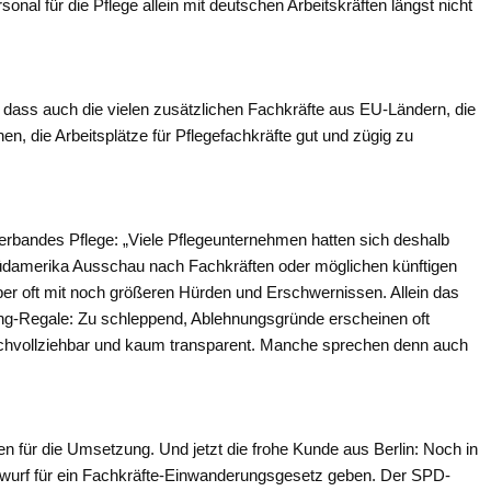
nal für die Pflege allein mit deutschen Arbeitskräften längst nicht
 dass auch die vielen zusätzlichen Fachkräfte aus EU-Ländern, die
n, die Arbeitsplätze für Pflegefachkräfte gut und zügig zu
erbandes Pflege: „Viele Pflegeunternehmen hatten sich deshalb
 Südamerika Ausschau nach Fachkräften oder möglichen künftigen
aber oft mit noch größeren Hürden und Erschwernissen. Allein das
nung-Regale: Zu schleppend, Ablehnungsgründe erscheinen oft
ht nachvollziehbar und kaum transparent. Manche sprechen denn auch
ten für die Umsetzung. Und jetzt die frohe Kunde aus Berlin: Noch in
twurf für ein Fachkräfte-Einwanderungsgesetz geben. Der SPD-