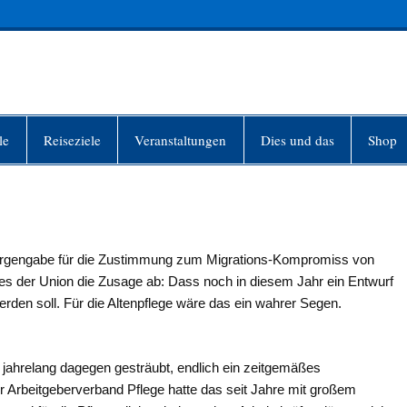
INFO-BERLIN
le
Reiseziele
Veranstaltungen
Dies und das
Shop
 Morgengabe für die Zustimmung zum Migrations-Kompromiss von
 der Union die Zusage ab: Dass noch in diesem Jahr ein Entwurf
rden soll. Für die Altenpflege wäre das ein wahrer Segen.
 jahrelang dagegen gesträubt, endlich ein zeitgemäßes
 Arbeitgeberverband Pflege hatte das seit Jahre mit großem