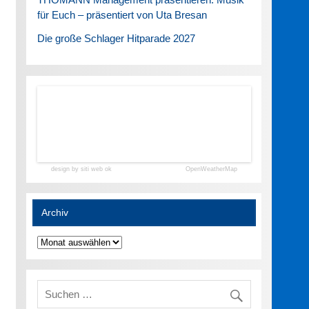
für Euch – präsentiert von Uta Bresan
Die große Schlager Hitparade 2027
design by siti web ok
OpenWeatherMap
Archiv
Archiv