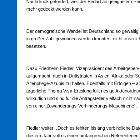
Nachdruck gefordert, weil der Bedarf an geeignetem Perso
mehr gedeckt werden kann.
Der demografische Wandel ist Deutschland so gewaltig,
in großer Zahl gewonnen werden konnten, nicht ausreiche
besetzen.
Dazu Friedhelm Fiedler, Vizepräsident des Arbeitgeberv
aufgemacht, auch in Drittstaaten in Asien, Afrika oder
Altenpflege-Azubis zu halten. Ebenfalls mit Erfolgen – 
ärgerliche Thema Visa-Erteilung füllt riesige Aktenord
willkürlich und sind für die Antragsteller vielfach nic
von einer Zuwanderungs-Verhinderungs-Maschinerie“.
Fiedler weiter: „Doch es fehlten bislang verbindliche Da
diesem Jahr soll es einen umfangreichen Referentenen