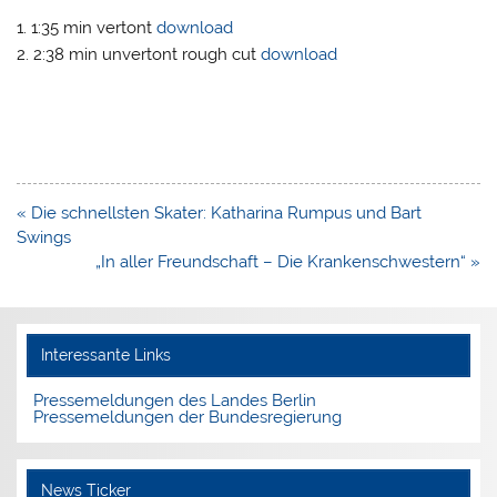
1. 1:35 min vertont
download
2. 2:38 min unvertont rough cut
download
Beitragsnavigation
« Die schnellsten Skater: Katharina Rumpus und Bart
Swings
„In aller Freundschaft – Die Krankenschwestern“ »
Interessante Links
Pressemeldungen des Landes Berlin
Pressemeldungen der Bundesregierung
News Ticker