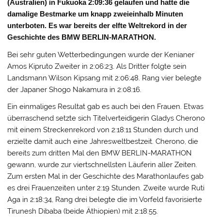
(Australien) in Fukuoka 2:09:36 gelaufen und hatte die
damalige Bestmarke um knapp zweieinhalb Minuten
unterboten. Es war bereits der elfte Weltrekord in der
Geschichte des BMW BERLIN-MARATHON.
Bei sehr guten Wetterbedingungen wurde der Kenianer
Amos Kipruto Zweiter in 2:06:23. Als Dritter folgte sein
Landsmann Wilson Kipsang mit 2:06:48. Rang vier belegte
der Japaner Shogo Nakamura in 2:08:16.
Ein einmaliges Resultat gab es auch bei den Frauen. Etwas
überraschend setzte sich Titelverteidigerin Gladys Cherono
mit einem Streckenrekord von 2:18:11 Stunden durch und
erzielte damit auch eine Jahresweltbestzeit. Cherono, die
bereits zum dritten Mal den BMW BERLIN-MARATHON
gewann, wurde zur viertschnellsten Läuferin aller Zeiten.
Zum ersten Mal in der Geschichte des Marathonlaufes gab
es drei Frauenzeiten unter 2:19 Stunden. Zweite wurde Ruti
Aga in 2:18:34, Rang drei belegte die im Vorfeld favorisierte
Tirunesh Dibaba (beide Äthiopien) mit 2:18:55.