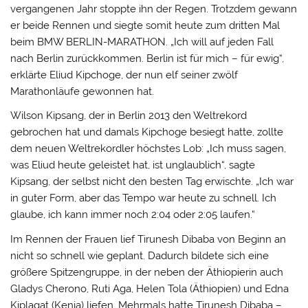
vergangenen Jahr stoppte ihn der Regen. Trotzdem gewann
er beide Rennen und siegte somit heute zum dritten Mal
beim BMW BERLIN-MARATHON. „Ich will auf jeden Fall
nach Berlin zurückkommen. Berlin ist für mich – für ewig“,
erklärte Eliud Kipchoge, der nun elf seiner zwölf
Marathonläufe gewonnen hat.
Wilson Kipsang, der in Berlin 2013 den Weltrekord
gebrochen hat und damals Kipchoge besiegt hatte, zollte
dem neuen Weltrekordler höchstes Lob: „Ich muss sagen,
was Eliud heute geleistet hat, ist unglaublich“, sagte
Kipsang, der selbst nicht den besten Tag erwischte. „Ich war
in guter Form, aber das Tempo war heute zu schnell. Ich
glaube, ich kann immer noch 2:04 oder 2:05 laufen.“
Im Rennen der Frauen lief Tirunesh Dibaba von Beginn an
nicht so schnell wie geplant. Dadurch bildete sich eine
größere Spitzengruppe, in der neben der Äthiopierin auch
Gladys Cherono, Ruti Aga, Helen Tola (Äthiopien) und Edna
Kiplagat (Kenia) liefen. Mehrmals hatte Tirunesh Dibaba –