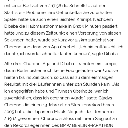
mit einer Bestzeit von 2:17:56 die Schnellste auf der
Startliste – Probleme, ihre Getränkeflasche zu erhalten.
Später hatte sie auch einen leichten Krampf. Nachdem
Dibaba die Halbmarathonmarke in 69:03 Minuten passiert
hatte und zu diesem Zeitpunkt einen Vorsprung von sieben
Sekunden hatte, wurde sie kurz vor 25 km zunächst von
Cherono und dann von Aga überholt. „Ich bin enttäuscht, ich
dachte, ich würde schneller laufen können“, sagte Dibaba.
Alle drei -Cherono, Aga und Dibaba – rannten ein Tempo,
das in Berlin bisher noch keine Frau gelaufen war. Und sie
hielten bis ins Ziel durch, so dass es zu dem einmaligen
Resultat mit drei Läuferinnen unter 2:19 Stunden kam. „Als
ich angegriffen habe und Tirunesh überholte, war ich
zuversichtlich, dass ich gewinnen würde“, sagte Gladys
Cherono, die einen 13 Jahre alten Streckenrekord brach:
2005 hatte die Japanerin Mizuki Noguchi das Rennen in
2:19:12 gewonnen. Cherono schloss mit ihrem Sieg auf zu
den Rekordsiegerinnen des BMW BERLIN-MARATHON: