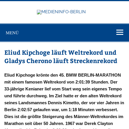
Zum
Inhalt
springen
MEDIEN
Just another WordPress site
BERL
MENÜ
Eliud Kipchoge läuft Weltrekord und
Gladys Cherono läuft Streckenrekord
Eliud Kipchoge krönte den 45. BMW BERLIN-MARATHON
mit einem famosen Weltrekord von 2:01:39 Stunden. Der
33-jährige Kenianer lief vom Start weg sein eigenes Tempo
und führte durchweg. Im Ziel hatte er den alten Weltrekord
seines Landsmannes Dennis Kimetto, der vor vier Jahren in
Berlin 2:02:57 gelaufen war, um 1:18 Minuten verbessert.
Dies ist die größte Steigerung des Männer-Weltrekordes im
Marathon seit über 50 Jahren. 1967 war Derek Clayton