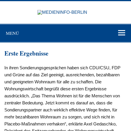
Zum
Inhalt
MEDIEN
springen
BERL
Just another WordPress site
MENÜ
Erste Ergebnisse
In ihren Sondierungsgesprächen haben sich CDU/CSU, FDP
und Grüne auf das Ziel geeinigt, ausreichenden, bezahlbaren
und geeigneten Wohnraum für alle zu schaffen. Die
Wohnungswirtschaft begrüßt diese ersten Ergebnisse
ausdrücklich. „Das Thema Wohnen ist für die Menschen von
zentraler Bedeutung. Jetzt kommt es darauf an, dass die
Sondierungspartner auch wirklich effektive Wege finden, für
mehr bezahlbaren Wohnraum zu sorgen, und sich nicht in
Placebo-Maßnahmen verhaken“, erklärte Axel Gedaschko,
Präsident des Spitzenverbandes der Wohnungswirtschaft,