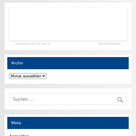
realizzazione by siti web ok
OpenWeatherMap
Archiv
Archiv
Meta