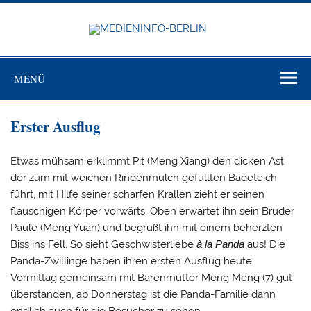
Zum
Inhalt
springen
MEDIEN
BERL
Just another WordPress site
MENÜ
Erster Ausflug
Etwas mühsam erklimmt Pit (Meng Xiang) den dicken Ast
der zum mit weichen Rindenmulch gefüllten Badeteich
führt, mit Hilfe seiner scharfen Krallen zieht er seinen
flauschigen Körper vorwärts. Oben erwartet ihn sein Bruder
Paule (Meng Yuan) und begrüßt ihn mit einem beherzten
Biss ins Fell. So sieht Geschwisterliebe
à la Panda
aus! Die
Panda-Zwillinge haben ihren ersten Ausflug heute
Vormittag gemeinsam mit Bärenmutter Meng Meng (7) gut
überstanden, ab Donnerstag ist die Panda-Familie dann