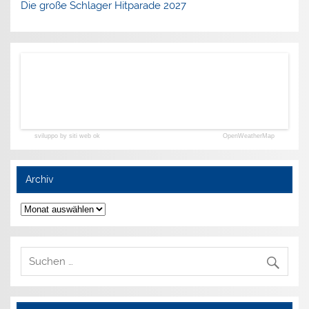
Die große Schlager Hitparade 2027
sviluppo by siti web ok
OpenWeatherMap
Archiv
Archiv