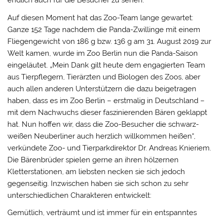
endlich auch für die Besucher zu sehen.
Auf diesen Moment hat das Zoo-Team lange gewartet:
Ganze 152 Tage nachdem die Panda-Zwillinge mit einem
Fliegengewicht von 186 g bzw. 136 g am 31. August 2019 zur
Welt kamen, wurde im Zoo Berlin nun die Panda-Saison
eingeläutet. „Mein Dank gilt heute dem engagierten Team
aus Tierpflegern, Tierärzten und Biologen des Zoos, aber
auch allen anderen Unterstützern die dazu beigetragen
haben, dass es im Zoo Berlin – erstmalig in Deutschland –
mit dem Nachwuchs dieser faszinierenden Bären geklappt
hat. Nun hoffen wir, dass die Zoo-Besucher die schwarz-
weißen Neuberliner auch herzlich willkommen heißen“,
verkündete Zoo- und Tierparkdirektor Dr. Andreas Knieriem.
Die Bärenbrüder spielen gerne an ihren hölzernen
Kletterstationen, am liebsten necken sie sich jedoch
gegenseitig. Inzwischen haben sie sich schon zu sehr
unterschiedlichen Charakteren entwickelt:
Gemütlich, verträumt und ist immer für ein entspanntes