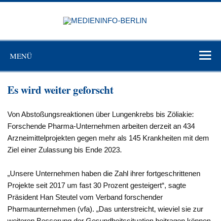
Zum
Inhalt
MEDIEN
springen
BERL
Just another WordPress site
MENÜ
Es wird weiter geforscht
Von Abstoßungsreaktionen über Lungenkrebs bis Zöliakie:
Forschende Pharma-Unternehmen arbeiten derzeit an 434
Arzneimittelprojekten gegen mehr als 145 Krankheiten mit dem
Ziel einer Zulassung bis Ende 2023.
„Unsere Unternehmen haben die Zahl ihrer fortgeschrittenen
Projekte seit 2017 um fast 30 Prozent gesteigert“, sagte
Präsident Han Steutel vom Verband forschender
Pharmaunternehmen (vfa). „Das unterstreicht, wieviel sie zur
weiteren Besserung der Gesundheitssituation beitragen können.