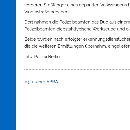
vorderen Stoßfänger eines geparkten Volkswagens h
Vinetastraße begaben.
Dort nahmen die Polizeibeamten das Duo aus einem 4
Polizeibeamten diebstahltypische Werkzeuge und di
Beide wurden nach erfolgter erkennungsdienstlicher B
die die weiteren Ermittlungen übernahm, eingeliefert
Info: Polizei Berlin
Beitragsnavigation
« 50 Jahre ABBA