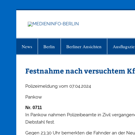
Zum
Inhalt
springen
MEDIEN
Just another WordPress site
News
Berlin
Berliner Ansichten
Ausflugszie
Festnahme nach versuchtem Kf
Polizeimeldung vom 07.04.2024
Pankow
Nr. 0711
In Pankow nahmen Polizeibeamte in Zivil vergangen
Diebstahl fest.
Gegen 23.30 Uhr bemerkten die Fahnder an der Neu