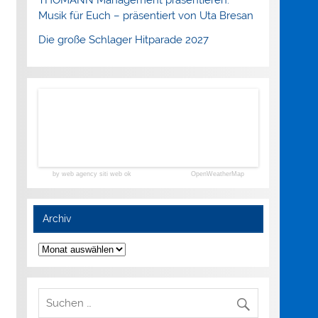
Musik für Euch – präsentiert von Uta Bresan
Die große Schlager Hitparade 2027
by web agency siti web ok
OpenWeatherMap
Archiv
Archiv