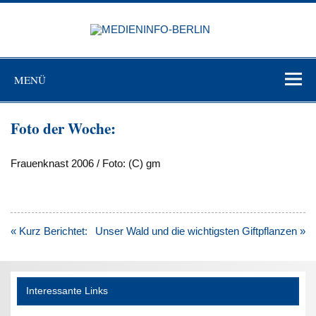
Zum
Inhalt
MEDIEN
springen
BERL
Just another WordPress site
MENÜ
Foto der Woche:
Frauenknast 2006 / Foto: (C) gm
Beitragsnavigation
« Kurz Berichtet:
Unser Wald und die wichtigsten Giftpflanzen »
Interessante Links