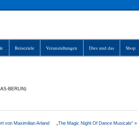
INFO-BERLIN
le
Reiseziele
Veranstaltungen
Dies und das
Shop
RIAS-BERLIN)
rt von Maximilian Arland
„The Magic Night Of Dance Musicals“ »