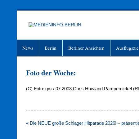
Zum
Inhalt
springen
MEDIEN
Just another WordPress site
News
Berlin
Berliner Ansichten
Ausflugszie
Foto der Woche:
(C) Foto: gm / 07.2003 Chris Howland Pampernickel (
Beitragsnavigation
« Die NEUE große Schlager Hitparade 2026! – präsentie