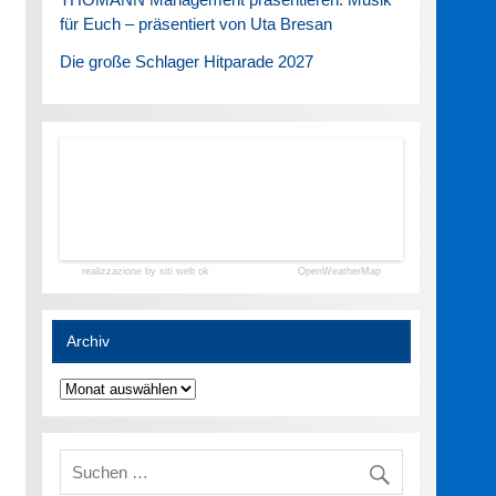
für Euch – präsentiert von Uta Bresan
Die große Schlager Hitparade 2027
realizzazione by siti web ok
OpenWeatherMap
Archiv
Archiv