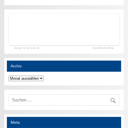
design by siti web ok
OpenWeatherMap
Archiv
Archiv
Meta