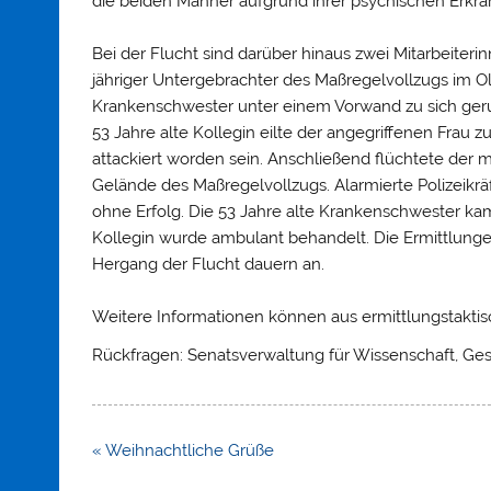
die beiden Männer aufgrund ihrer psychischen Erkran
Bei der Flucht sind darüber hinaus zwei Mitarbeiteri
jähriger Untergebrachter des Maßregelvollzugs im O
Krankenschwester unter einem Vorwand zu sich geru
53 Jahre alte Kollegin eilte der angegriffenen Frau 
attackiert worden sein. Anschließend flüchtete der
Gelände des Maßregelvollzugs. Alarmierte Polizeikrä
ohne Erfolg. Die 53 Jahre alte Krankenschwester ka
Kollegin wurde ambulant behandelt. Die Ermittlun
Hergang der Flucht dauern an.
Weitere Informationen können aus ermittlungstaktis
Rückfragen: Senatsverwaltung für Wissenschaft, Ges
Beitragsnavigation
« Weihnachtliche Grüße