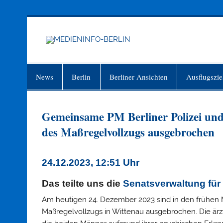
Zum
Inhalt
springen
MEDIEN
Just another WordPress site
News
Berlin
Berliner Ansichten
Ausflugszie
Gemeinsame PM Berliner Polizei un
des Maßregelvollzugs ausgebrochen
24.12.2023, 12:51 Uhr
Das teilte uns die
Senatsverwaltung für
Am heutigen 24. Dezember 2023 sind in den frühen
Maßregelvollzugs in Wittenau ausgebrochen. Die ärz