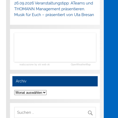
26.09.2026 Veranstaltungstipp: ATeams und
THOMANN Management präsentieren.
Musik für Euch – präsentiert von Uta Bresan
realizzazione by siti web ok
OpenWeatherMap
Archiv
Archiv