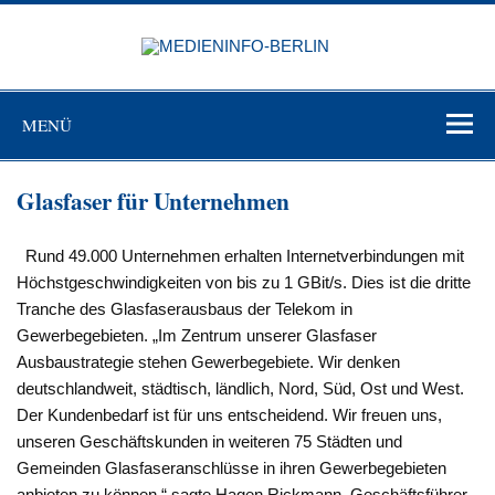
Zum
Inhalt
MEDIEN
springen
BERL
Just another WordPress site
MENÜ
Glasfaser für Unternehmen
Rund 49.000 Unternehmen erhalten Internetverbindungen mit
Höchstgeschwindigkeiten von bis zu 1 GBit/s. Dies ist die dritte
Tranche des Glasfaserausbaus der Telekom in
Gewerbegebieten. „Im Zentrum unserer Glasfaser
Ausbaustrategie stehen Gewerbegebiete. Wir denken
deutschlandweit, städtisch, ländlich, Nord, Süd, Ost und West.
Der Kundenbedarf ist für uns entscheidend. Wir freuen uns,
unseren Geschäftskunden in weiteren 75 Städten und
Gemeinden Glasfaseranschlüsse in ihren Gewerbegebieten
anbieten zu können,“ sagte Hagen Rickmann, Geschäftsführer