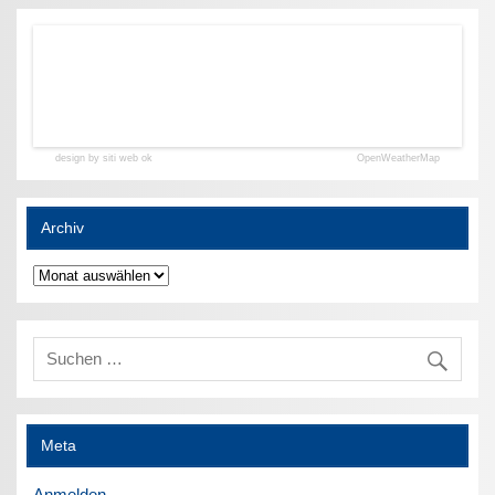
design by siti web ok
OpenWeatherMap
Archiv
Archiv
Meta
Anmelden