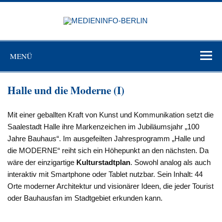
Zum
Inhalt
MEDIEN
springen
BERL
Just another WordPress site
MENÜ
Halle und die Moderne (I)
Mit einer geballten Kraft von Kunst und Kommunikation setzt die
Saalestadt Halle ihre Markenzeichen im Jubiläumsjahr „100
Jahre Bauhaus“. Im ausgefeilten Jahresprogramm „Halle und
die MODERNE“ reiht sich ein Höhepunkt an den nächsten. Da
wäre der einzigartige
Kulturstadtplan
. Sowohl analog als auch
interaktiv mit Smartphone oder Tablet nutzbar. Sein Inhalt: 44
Orte moderner Architektur und visionärer Ideen, die jeder Tourist
oder Bauhausfan im Stadtgebiet erkunden kann.