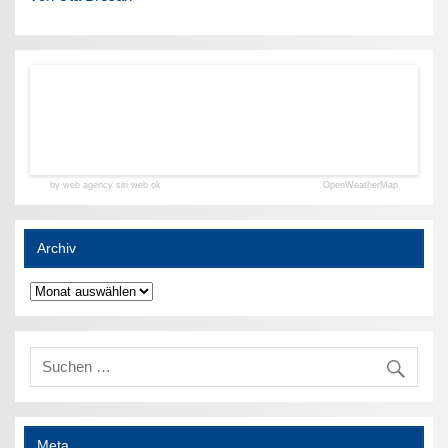
by web agency siti web ok
OpenWeatherMap
Archiv
Archiv
Meta