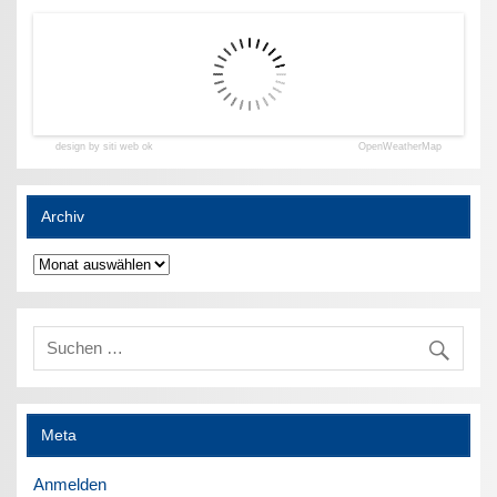
design by siti web ok
OpenWeatherMap
Archiv
Archiv
Meta
Anmelden