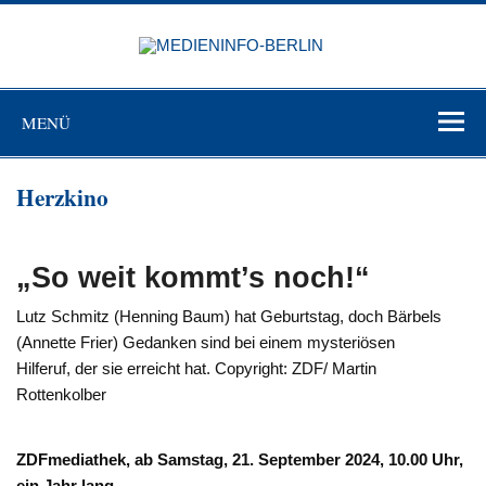
Zum
Inhalt
MEDIEN
springen
BERL
Just another WordPress site
MENÜ
Herzkino
„So weit kommt’s noch!“
Lutz Schmitz (Henning Baum) hat Geburtstag, doch Bärbels
(Annette Frier) Gedanken sind bei einem mysteriösen
Hilferuf, der sie erreicht hat. Copyright: ZDF/ Martin
Rottenkolber
ZDFmediathek, ab Samstag, 21. September 2024, 10.00 Uhr,
ein Jahr lang