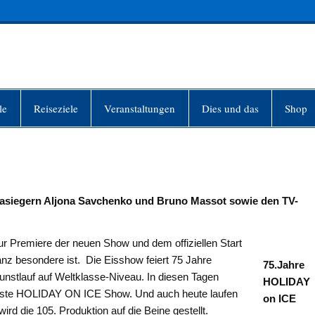
INFO-BERLIN
le
Reiseziele
Veranstaltungen
Dies und das
Shop
iasiegern Aljona Savchenko und Bruno Massot sowie den TV-
ur Premiere der neuen Show und dem offiziellen Start
nz besondere ist. Die Eisshow feiert 75 Jahre
75.Jahre
nstlauf auf Weltklasse-Niveau. In diesen Tagen
HOLIDAY
 erste HOLIDAY ON ICE Show. Und auch heute laufen
on ICE
ird die 105. Produktion auf die Beine gestellt.