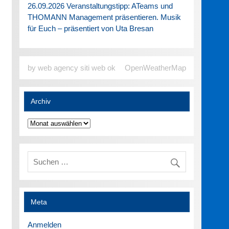
26.09.2026 Veranstaltungstipp: ATeams und
THOMANN Management präsentieren. Musik
für Euch – präsentiert von Uta Bresan
by web agency siti web ok
OpenWeatherMap
Archiv
Archiv
Meta
Anmelden