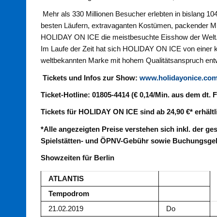
Mehr als 330 Millionen Besucher erlebten in bislang 10
besten Läufern, extravaganten Kostümen, packender Mus
HOLIDAY ON ICE die meistbesuchte Eisshow der Welt. Di
Im Laufe der Zeit hat sich HOLIDAY ON ICE von einer k
weltbekannten Marke mit hohem Qualitätsanspruch entw
Tickets und Infos zur Show:
www.holidayonice.co
Ticket-Hotline: 01805-4414 (€ 0,14/Min. aus dem dt. 
Tickets für HOLIDAY ON ICE sind ab 24,90 €* erhältli
*Alle angezeigten Preise verstehen sich inkl. der 
Spielstätten- und ÖPNV-Gebühr sowie Buchungsgebü
Showzeiten für Berlin
ATLANTIS
Tempodrom
21.02.2019
Do