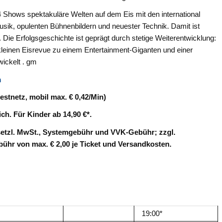
4 Shows spektakuläre Welten auf dem Eis mit den international
ik, opulenten Bühnenbildern und neuester Technik. Damit ist
e Erfolgsgeschichte ist geprägt durch stetige Weiterentwicklung:
leinen Eisrevue zu einem Entertainment-Giganten und einer
ickelt . gm
m
Festnetz, mobil max. € 0,42/Min)
ch. Für Kinder ab 14,90 €*.
gesetzl. MwSt., Systemgebühr und VVK-Gebühr; zzgl.
hr von max. € 2,00 je Ticket und Versandkosten.
19:00*