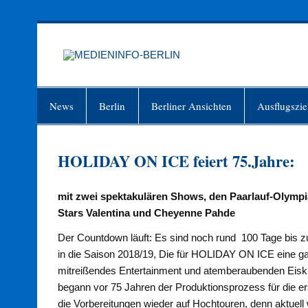
Zum
Inhalt
springen
MEDIEN
Just another WordPress site
News
Berlin
Berliner Ansichten
Ausflugszie
HOLIDAY ON ICE feiert 75.Jahre:
mit zwei spektakulären Shows, den Paarlauf-Olymp
Stars Valentina und Cheyenne Pahde
Der Countdown läuft: Es sind noch rund 100 Tage bis z
in die Saison 2018/19, Die für HOLIDAY ON ICE eine ga
mitreißendes Entertainment und atemberaubenden Eisku
begann vor 75 Jahren der Produktionsprozess für die
die Vorbereitungen wieder auf Hochtouren, denn aktuell w