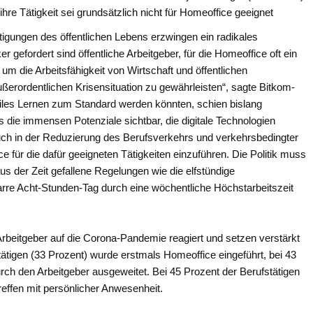
re Tätigkeit sei grundsätzlich nicht für Homeoffice geeignet
igungen des öffentlichen Lebens erzwingen ein radikales
gefordert sind öffentliche Arbeitgeber, für die Homeoffice oft ein
 um die Arbeitsfähigkeit von Wirtschaft und öffentlichen
ßerordentlichen Krisensituation zu gewährleisten“, sagte Bitkom-
iles Lernen zum Standard werden könnten, schien bislang
 die immensen Potenziale sichtbar, die digitale Technologien
uch in der Reduzierung des Berufsverkehrs und verkehrsbedingter
 für die dafür geeigneten Tätigkeiten einzuführen. Die Politik muss
s der Zeit gefallene Regelungen wie die elfstündige
arre Acht-Stunden-Tag durch eine wöchentliche Höchstarbeitszeit
rbeitgeber auf die Corona-Pandemie reagiert und setzen verstärkt
tätigen (33 Prozent) wurde erstmals Homeoffice eingeführt, bei 43
h den Arbeitgeber ausgeweitet. Bei 45 Prozent der Berufstätigen
effen mit persönlicher Anwesenheit.