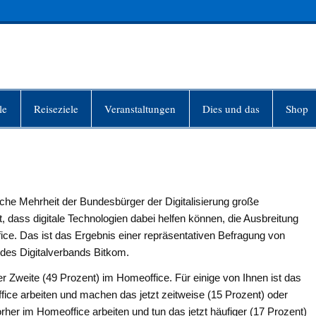
INFO-BERLIN
le
Reiseziele
Veranstaltungen
Dies und das
Shop
he Mehrheit der Bundesbürger der Digitalisierung große
t, dass digitale Technologien dabei helfen können, die Ausbreitung
e. Das ist das Ergebnis einer repräsentativen Befragung von
des Digitalverbands Bitkom.
der Zweite (49 Prozent) im Homeoffice. Für einige von Ihnen ist das
ffice arbeiten und machen das jetzt zeitweise (15 Prozent) oder
rher im Homeoffice arbeiten und tun das jetzt häufiger (17 Prozent)