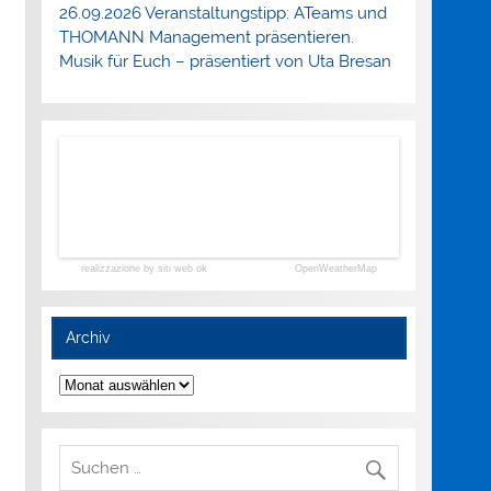
26.09.2026 Veranstaltungstipp: ATeams und
THOMANN Management präsentieren.
Musik für Euch – präsentiert von Uta Bresan
realizzazione by siti web ok
OpenWeatherMap
Archiv
Archiv