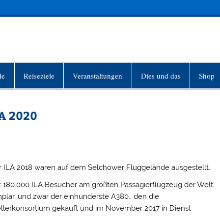
INFO-BERLIN
le
Reiseziele
Veranstaltungen
Dies und das
Shop
LA 2020
r ILA 2018 waren auf dem Selchower Fluggelände ausgestellt..
 180.000 ILA Besucher am größten Passagierflugzeug der Welt,
lar, und zwar der einhunderste A380., den die
ellerkonsortium gekauft und im November 2017 in Dienst