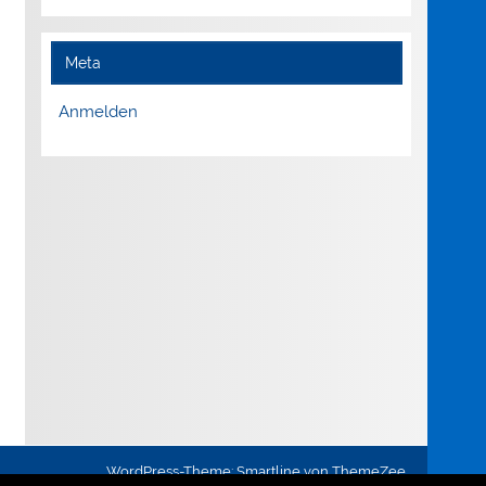
Meta
Anmelden
WordPress-Theme: Smartline von ThemeZee.