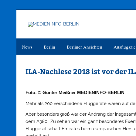
Zum
Inhalt
springen
MEDIEN
Just another WordPress site
News
Berlin
Berliner Ansichten
Ausflugszie
ILA-Nachlese 2018 ist vor der I
Foto: © Günter Meißner
MEDIENINFO-BERLIN
Mehr als 200 verschiedene Fluggeräte waren auf de
Aber besonders groß war der Andrang der insgesamt
dem A380.. Zu sehen war ein ganz besonderes Exemp
Fluggesellschaft Emirates beim europäischen Herst