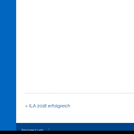
Beitragsnavigation
« ILA 2018 erfolgreich
Impressum