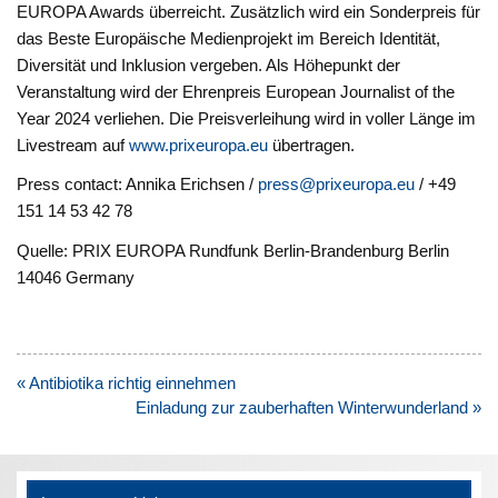
EUROPA Awards überreicht. Zusätzlich wird ein Sonderpreis für
das Beste Europäische Medienprojekt im Bereich Identität,
Diversität und Inklusion vergeben. Als Höhepunkt der
Veranstaltung wird der Ehrenpreis European Journalist of the
Year 2024 verliehen. Die Preisverleihung wird in voller Länge im
Livestream auf
www.prixeuropa.eu
übertragen.
Press contact: Annika Erichsen /
press@prixeuropa.eu
/ +49
151 14 53 42 78
Quelle: PRIX EUROPA Rundfunk Berlin-Brandenburg Berlin
14046 Germany
Beitragsnavigation
« Antibiotika richtig einnehmen
Einladung zur zauberhaften Winterwunderland »