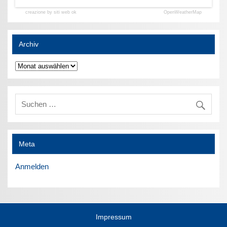
creazione by siti web ok
OpenWeatherMap
Archiv
Archiv
Meta
Anmelden
Impressum