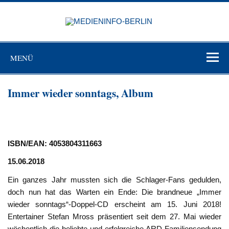
Zum
Inhalt
MEDIEN
springen
BERL
Just another WordPress site
MENÜ
Immer wieder sonntags, Album
ISBN/EAN: 4053804311663
15.06.2018
Ein ganzes Jahr mussten sich die Schlager-Fans gedulden,
doch nun hat das Warten ein Ende: Die brandneue „Immer
wieder sonntags“-Doppel-CD erscheint am 15. Juni 2018!
Entertainer Stefan Mross präsentiert seit dem 27. Mai wieder
wöchentlich die beliebte und erfolgreiche ARD-Familiensendung