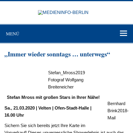
Zum
Inhalt
MEDIEN
springen
BERL
Just another WordPress site
MENÜ
„Immer wieder sonntags … unterwegs“
Stefan_Mross2019
Fotograf Wolfgang
Breiteneicher
Stefan Mross mit großen Stars in Ihrer Nähe!
Bernhard
Sa., 21.03.2020 | Velten | Ofen-Stadt-Halle |
Brink2018-
16.00 Uhr
Mail
Sichern Sie sich bereits jetzt Ihre Karte im
Vorverkauf! Dieses unvergessliche Showerlebnis ist auch das