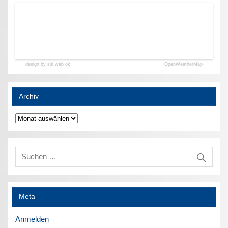
design by siti web ok
OpenWeatherMap
Archiv
Archiv
Meta
Anmelden