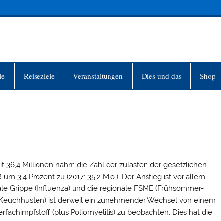
INFO-BERLIN
le
Reiseziele
Veranstaltungen
Dies und das
Shop
t 36,4 Millionen nahm die Zahl der zulasten der gesetzlichen
 3,4 Prozent zu (2017: 35,2 Mio.). Der Anstieg ist vor allem
ale Grippe (Influenza) und die regionale FSME (Frühsommer-
s (Keuchhusten) ist derweil ein zunehmender Wechsel von einem
erfachimpfstoff (plus Poliomyelitis) zu beobachten. Dies hat die