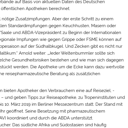
bände auf Basis von aktuellen Daten des Deutschen
us öffentlichen Apotheken berechnet.
 nötige Zusatzimpfungen. Aber der erste Schritt zu einem
t allen Standardimpfungen gegen Keuchhusten, Masern oder
e/Saale und ABDA-Vizepräsident zu Beginn der Internationalen
 regionale Impfungen wie gegen Grippe oder FSME können auf
rippesaison auf der Südhalbkugel. Und Zecken gibt es nicht nur
Baltikum.“ Arnold weiter: „Jeder Weltenbummler sollte sich
welche Gesundheitsrisiken bestehen und wie man sich dagegen
bestückt werden. Die Apotheke um die Ecke kann dazu wertvolle
ne reisepharmazeutische Beratung als zusätzlichen
lin bieten Apotheker den Verbrauchern eine auf Reiseziel, -
– und geben Tipps zur Reiseapotheke, zu Tropeninstituten und
bis 10. März 2019 im Berliner Messezentrum statt. Der Stand mit
8 Uhr geöffnet. Seine Besetzung mit pharmazeutischem
V) koordiniert und durch die ABDA unterstützt.
her. Das südliche Afrika und Südostasien sind häufig