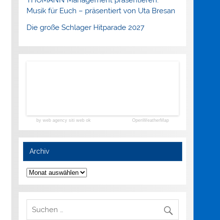
Musik für Euch – präsentiert von Uta Bresan
Die große Schlager Hitparade 2027
by web agency siti web ok
OpenWeatherMap
Archiv
Archiv