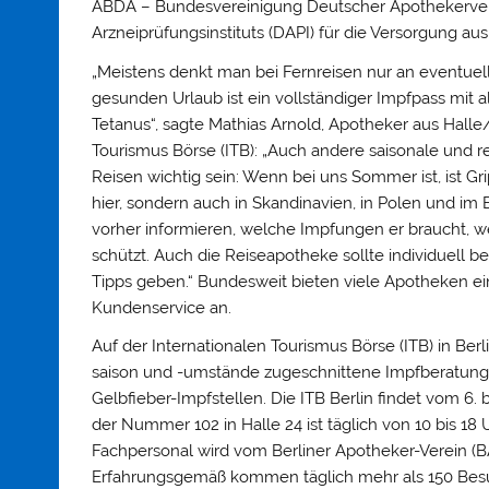
ABDA – Bundesvereinigung Deutscher Apothekerver
Arzneiprüfungsinstituts (DAPI) für die Versorgung a
„Meistens denkt man bei Fernreisen nur an eventuell
gesunden Urlaub ist ein vollständiger Impfpass mi
Tetanus“, sagte Mathias Arnold, Apotheker aus Hall
Tourismus Börse (ITB): „Auch andere saisonale und
Reisen wichtig sein: Wenn bei uns Sommer ist, ist G
hier, sondern auch in Skandinavien, in Polen und im 
vorher informieren, welche Impfungen er braucht, 
schützt. Auch die Reiseapotheke sollte individuell 
Tipps geben.“ Bundesweit bieten viele Apotheken ei
Kundenservice an.
Auf der Internationalen Tourismus Börse (ITB) in Ber
saison und -umstände zugeschnittene Impfberatung 
Gelbfieber-Impfstellen. Die ITB Berlin findet vom 6. 
der Nummer 102 in Halle 24 ist täglich von 10 bis 1
Fachpersonal wird vom Berliner Apotheker-Verein (BA
Erfahrungsgemäß kommen täglich mehr als 150 Besuc