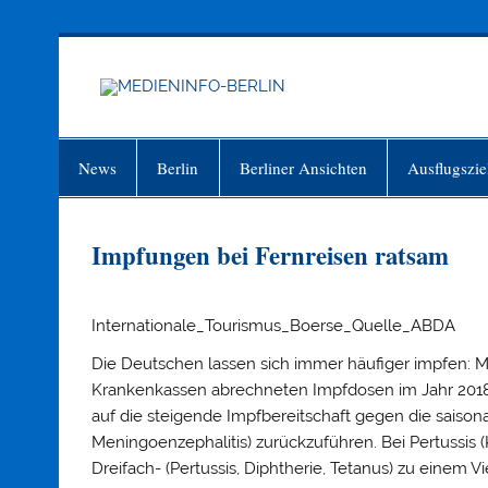
Zum
Inhalt
springen
MEDIEN
Just another WordPress site
News
Berlin
Berliner Ansichten
Ausflugszie
Impfungen bei Fernreisen ratsam
Internationale_Tourismus_Boerse_Quelle_ABDA
Die Deutschen lassen sich immer häufiger impfen: Mi
Krankenkassen abrechneten Impfdosen im Jahr 2018 um
auf die steigende Impfbereitschaft gegen die saison
Meningoenzephalitis) zurückzuführen. Bei Pertussi
Dreifach- (Pertussis, Diphtherie, Tetanus) zu einem Vi