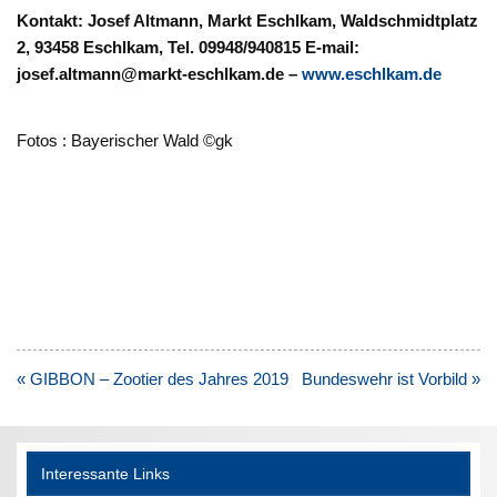
Kontakt: Josef Altmann, Markt Eschlkam, Waldschmidtplatz
2, 93458 Eschlkam, Tel. 09948/940815 E-mail:
josef.altmann@markt-eschlkam.de –
www.eschlkam.de
Fotos : Bayerischer Wald ©gk
Beitragsnavigation
« GIBBON – Zootier des Jahres 2019
Bundeswehr ist Vorbild »
Interessante Links