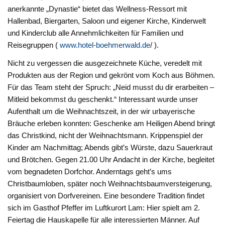
anerkannte „Dynastie“ bietet das Wellness-Ressort mit
Hallenbad, Biergarten, Saloon und eigener Kirche, Kinderwelt
und Kinderclub alle Annehmlichkeiten für Familien und
Reisegruppen (
www.hotel-boehmerwald.de
/ ).
Nicht zu vergessen die ausgezeichnete Küche, veredelt mit
Produkten aus der Region und gekrönt vom Koch aus Böhmen.
Für das Team steht der Spruch: „Neid musst du dir erarbeiten –
Mitleid bekommst du geschenkt.“ Interessant wurde unser
Aufenthalt um die Weihnachtszeit, in der wir urbayerische
Bräuche erleben konnten: Geschenke am Heiligen Abend bringt
das Christkind, nicht der Weihnachtsmann. Krippenspiel der
Kinder am Nachmittag; Abends gibt’s Würste, dazu Sauerkraut
und Brötchen. Gegen 21.00 Uhr Andacht in der Kirche, begleitet
vom begnadeten Dorfchor. Anderntags geht’s ums
Christbaumloben, später noch Weihnachtsbaumversteigerung,
organisiert von Dorfvereinen. Eine besondere Tradition findet
sich im Gasthof Pfeffer im Luftkurort Lam: Hier spielt am 2.
Feiertag die Hauskapelle für alle interessierten Männer. Auf