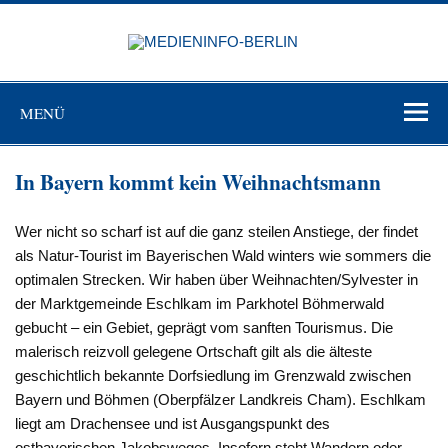
Zum
Inhalt
MEDIEN
springen
BERL
Just another WordPress site
MENÜ
In Bayern kommt kein Weihnachtsmann
Wer nicht so scharf ist auf die ganz steilen Anstiege, der findet
als Natur-Tourist im Bayerischen Wald winters wie sommers die
optimalen Strecken. Wir haben über Weihnachten/Sylvester in
der Marktgemeinde Eschlkam im Parkhotel Böhmerwald
gebucht – ein Gebiet, geprägt vom sanften Tourismus. Die
malerisch reizvoll gelegene Ortschaft gilt als die älteste
geschichtlich bekannte Dorfsiedlung im Grenzwald zwischen
Bayern und Böhmen (Oberpfälzer Landkreis Cham). Eschlkam
liegt am Drachensee und ist Ausgangspunkt des
ostbayerischen Jakobsweges. Insofern steht Wandern oder