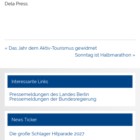
Dela Press.
Beitragsnavigation
« Das Jahr dem Aktiv-Tourismus gewidmet
Sonntag ist Halbmarathon »
Interessante Links
Pressemeldungen des Landes Berlin
Pressemeldungen der Bundesregierung
News Ticker
Die große Schlager Hitparade 2027