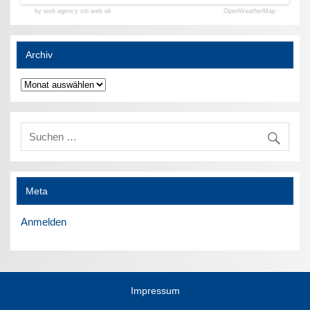
by web agency siti web ok
OpenWeatherMap
Archiv
Archiv
Meta
Anmelden
Impressum