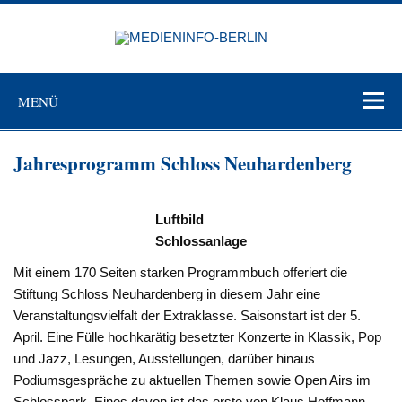
Zum
Inhalt
MEDIEN
springen
BERL
Just another WordPress site
MENÜ
Jahresprogramm Schloss Neuhardenberg
Luftbild
Schlossanlage
Mit einem 170 Seiten starken Programmbuch offeriert die
Stiftung Schloss Neuhardenberg in diesem Jahr eine
Veranstaltungsvielfalt der Extraklasse. Saisonstart ist der 5.
April. Eine Fülle hochkarätig besetzter Konzerte in Klassik, Pop
und Jazz, Lesungen, Ausstellungen, darüber hinaus
Podiumsgespräche zu aktuellen Themen sowie Open Airs im
Schlosspark. Eines davon ist das erste von Klaus Hoffmann