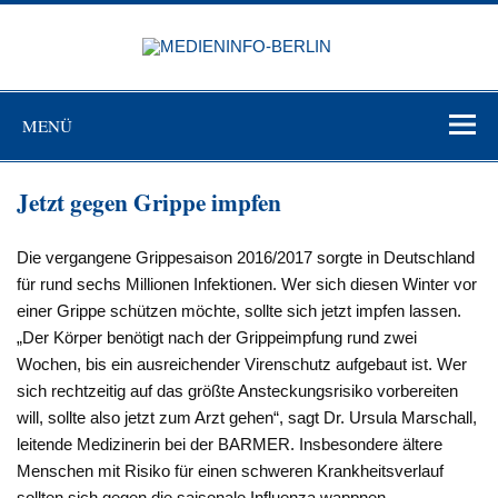
Zum
Inhalt
MEDIEN
springen
BERL
Just another WordPress site
MENÜ
Jetzt gegen Grippe impfen
Die vergangene Grippesaison 2016/2017 sorgte in Deutschland
für rund sechs Millionen Infektionen. Wer sich diesen Winter vor
einer Grippe schützen möchte, sollte sich jetzt impfen lassen.
„Der Körper benötigt nach der Grippeimpfung rund zwei
Wochen, bis ein ausreichender Virenschutz aufgebaut ist. Wer
sich rechtzeitig auf das größte Ansteckungsrisiko vorbereiten
will, sollte also jetzt zum Arzt gehen“, sagt Dr. Ursula Marschall,
leitende Medizinerin bei der BARMER. Insbesondere ältere
Menschen mit Risiko für einen schweren Krankheitsverlauf
sollten sich gegen die saisonale Influenza wappnen.