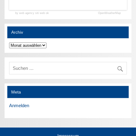
by web agency siti web ok
OpenWeatherMap
Archiv
Archiv
Meta
Anmelden
Impressum