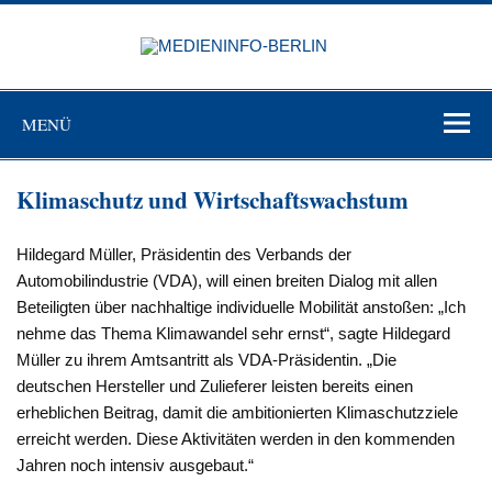
Zum
Inhalt
MEDIEN
springen
BERL
Just another WordPress site
MENÜ
Klimaschutz und Wirtschaftswachstum
Hildegard Müller, Präsidentin des Verbands der
Automobilindustrie (VDA), will einen breiten Dialog mit allen
Beteiligten über nachhaltige individuelle Mobilität anstoßen: „Ich
nehme das Thema Klimawandel sehr ernst“, sagte Hildegard
Müller zu ihrem Amtsantritt als VDA-Präsidentin. „Die
deutschen Hersteller und Zulieferer leisten bereits einen
erheblichen Beitrag, damit die ambitionierten Klimaschutzziele
erreicht werden. Diese Aktivitäten werden in den kommenden
Jahren noch intensiv ausgebaut.“