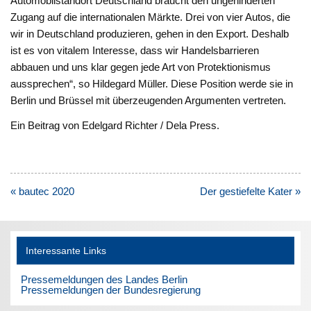
Automobilstandort Deutschland braucht den ungehinderten
Zugang auf die internationalen Märkte. Drei von vier Autos, die
wir in Deutschland produzieren, gehen in den Export. Deshalb
ist es von vitalem Interesse, dass wir Handelsbarrieren
abbauen und uns klar gegen jede Art von Protektionismus
aussprechen“, so Hildegard Müller. Diese Position werde sie in
Berlin und Brüssel mit überzeugenden Argumenten vertreten.
Ein Beitrag von Edelgard Richter / Dela Press.
Beitragsnavigation
« bautec 2020
Der gestiefelte Kater »
Interessante Links
Pressemeldungen des Landes Berlin
Pressemeldungen der Bundesregierung