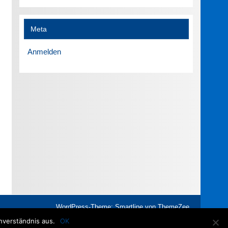
Meta
Anmelden
WordPress-Theme: Smartline von ThemeZee.
nverständnis aus.
OK