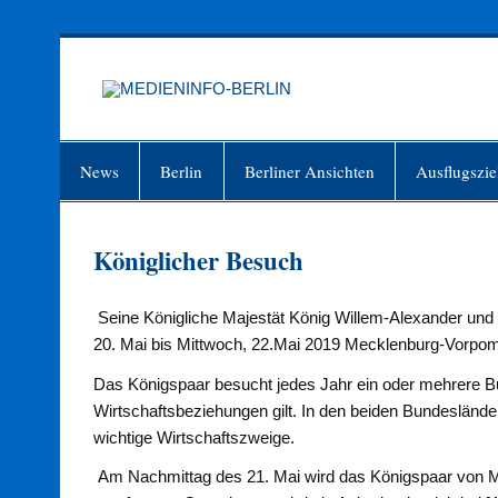
Zum
Inhalt
springen
MEDIEN
Just another WordPress site
News
Berlin
Berliner Ansichten
Ausflugszie
Königlicher Besuch
Seine Königliche Majestät König Willem-Alexander und 
20. Mai bis Mittwoch, 22.Mai 2019 Mecklenburg-Vorpo
Das Königspaar besucht jedes Jahr ein oder mehrere 
Wirtschaftsbeziehungen gilt. In den beiden Bundesländern
wichtige Wirtschaftszweige.
Am Nachmittag des 21. Mai wird das Königspaar von M