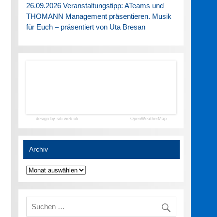
26.09.2026 Veranstaltungstipp: ATeams und
THOMANN Management präsentieren. Musik
für Euch – präsentiert von Uta Bresan
design by siti web ok
OpenWeatherMap
Archiv
Archiv