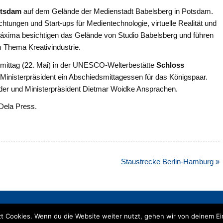
otsdam
auf dem Gelände der Medienstadt Babelsberg in Potsdam.
htungen und Start-ups für Medientechnologie, virtuelle Realität und
 Máxima besichtigen das Gelände von Studio Babelsberg und führen
 Thema Kreativindustrie.
ittag (22. Mai) in der UNESCO-Welterbestätte
Schloss
Ministerpräsident ein Abschiedsmittagessen für das Königspaar.
der und Ministerpräsident Dietmar Woidke Ansprachen.
 Dela Press.
Staustrecke Berlin-Hamburg »
t Cookies. Wenn du die Website weiter nutzt, gehen wir von deinem Ei