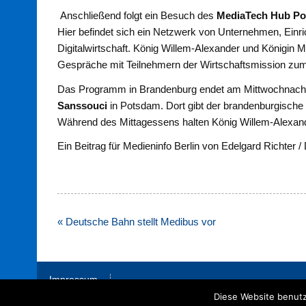
Anschließend folgt ein Besuch des
MediaTech Hub P
Hier befindet sich ein Netzwerk von Unternehmen, Einric
Digitalwirtschaft. König Willem-Alexander und Königin
Gespräche mit Teilnehmern der Wirtschaftsmission zum
Das Programm in Brandenburg endet am Mittwochnachm
Sanssouci
in Potsdam. Dort gibt der brandenburgische 
Während des Mittagessens halten König Willem-Alexan
Ein Beitrag für Medieninfo Berlin von Edelgard Richter /
Beitragsnavigation
« Deutsche Bahn stellt Medibus vor
Impressum
Diese Website benutz