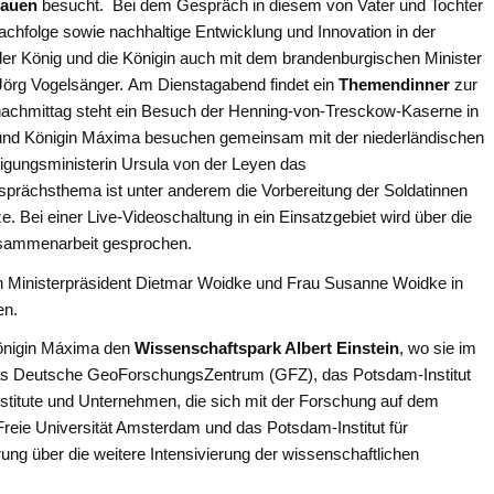
auen
besucht. Bei dem Gespräch in diesem von Vater und Tochter
achfolge sowie nachhaltige Entwicklung und Innovation in der
r König und die Königin auch mit dem brandenburgischen Minister
 Jörg Vogelsänger. Am Dienstagabend findet ein
Themendinner
zur
nachmittag steht ein Besuch der Henning-von-Tresckow-Kaserne in
nd Königin Máxima besuchen gemeinsam mit der niederländischen
digungsministerin Ursula von der Leyen das
ächsthema ist unter anderem die Vorbereitung der Soldatinnen
. Bei einer Live-Videoschaltung in ein Einsatzgebiet wird über die
zusammenarbeit gesprochen.
 Ministerpräsident Dietmar Woidke und Frau Susanne Woidke in
n.
önigin Máxima den
Wissenschaftspark Albert Einstein
, wo sie im
as Deutsche GeoForschungsZentrum (GFZ), das Potsdam-Institut
nstitute und Unternehmen, die sich mit der Forschung auf dem
reie Universität Amsterdam und das Potsdam-Institut für
ung über die weitere Intensivierung der wissenschaftlichen