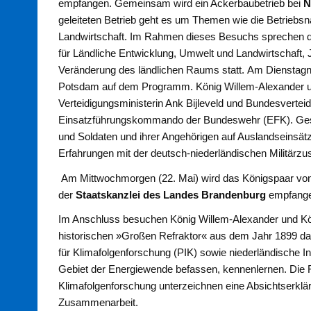
empfangen. Gemeinsam wird ein Ackerbaubetrieb bei
N
geleiteten Betrieb geht es um Themen wie die Betriebsn
Landwirtschaft. Im Rahmen dieses Besuchs sprechen de
für Ländliche Entwicklung, Umwelt und Landwirtschaft,
Veränderung des ländlichen Raums statt. Am Dienstag
Potsdam auf dem Programm. König Willem-Alexander u
Verteidigungsministerin Ank Bijleveld und Bundesvertei
Einsatzführungskommando der Bundeswehr (EFK). Gespr
und Soldaten und ihrer Angehörigen auf Auslandseinsätze
Erfahrungen mit der deutsch-niederländischen Militär
Am Mittwochmorgen (22. Mai) wird das Königspaar von
der
Staatskanzlei des Landes Brandenburg
empfange
Im Anschluss besuchen König Willem-Alexander und K
historischen »Großen Refraktor« aus dem Jahr 1899 d
für Klimafolgenforschung (PIK) sowie niederländische I
Gebiet der Energiewende befassen, kennenlernen. Die F
Klimafolgenforschung unterzeichnen eine Absichtserklär
Zusammenarbeit.