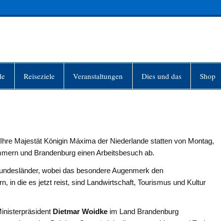
INFO-BERLIN
le
Reiseziele
Veranstaltungen
Dies und das
Shop
Ihre Majestät Königin Máxima der Niederlande statten von Montag,
mmern und Brandenburg einen Arbeitsbesuch ab.
Bundesländer, wobei das besondere Augenmerk den
, in die es jetzt reist, sind Landwirtschaft, Tourismus und Kultur
inisterpräsident
Dietmar Woidke
im Land Brandenburg