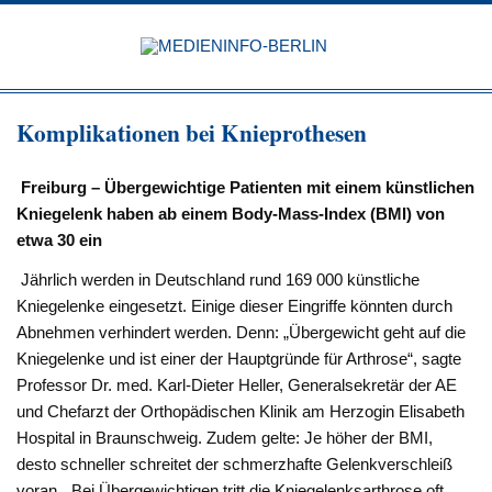
Zum
Inhalt
MEDIEN
springen
BERL
Just another WordPress site
Komplikationen bei Knieprothesen
Freiburg – Übergewichtige Patienten mit einem künstlichen
Kniegelenk haben ab einem Body-Mass-Index (BMI) von
etwa 30 ein
Jährlich werden in Deutschland rund 169 000 künstliche
Kniegelenke eingesetzt. Einige dieser Eingriffe könnten durch
Abnehmen verhindert werden. Denn: „Übergewicht geht auf die
Kniegelenke und ist einer der Hauptgründe für Arthrose“, sagte
Professor Dr. med. Karl-Dieter Heller, Generalsekretär der AE
und Chefarzt der Orthopädischen Klinik am Herzogin Elisabeth
Hospital in Braunschweig. Zudem gelte: Je höher der BMI,
desto schneller schreitet der schmerzhafte Gelenkverschleiß
voran. „Bei Übergewichtigen tritt die Kniegelenksarthrose oft