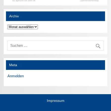
by agenzia siti web ok
OpenWeatherMap
Archiv
Archiv
Meta
Anmelden
Impressum