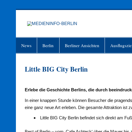
Zum
Inhalt
springen
MEDIEN
Just another WordPress site
News
Berlin
Berliner Ansichten
Ausflugszie
Little BIG City Berlin
Erlebe die Geschichte Berlins, die durch beeindru
In einer knappen Stunde können Besucher die pragendst
eine ganz neue Art erleben. Die gesamte Attraktion ist 
Little BIG City Berlin befindet sich direkt am F
Best of Berlin – vom ‚Cafe Achteck‘ über die Mauer bis 