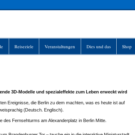
INFO-BERLIN
le
Reiseziele
Veranstaltungen
Dies und das
Shop
ckende 3D-Modelle und spezialeffekte zum Leben erweckt wird
en Ereignisse, die Berlin zu dem machten, was es heute ist auf
zweisprachig (Deutsch. Englisch).
uße des Fernsehturms am Alexanderplatz in Berlin Mitte.
zum Brandenburger Tor – tauche ein in die interaktive Miniaturstadt