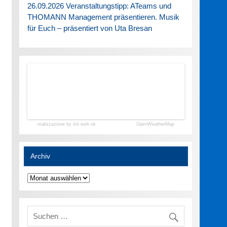
26.09.2026 Veranstaltungstipp: ATeams und
THOMANN Management präsentieren. Musik
für Euch – präsentiert von Uta Bresan
realizzazione by siti web ok
OpenWeatherMap
Archiv
Archiv