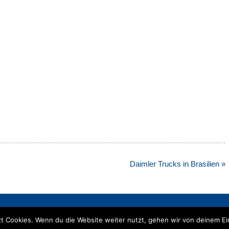
Daimler Trucks in Brasilien »
t Cookies. Wenn du die Website weiter nutzt, gehen wir von deinem Ei