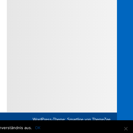
WordPress-Theme: Smartline von ThemeZee.
nverständnis aus.
OK