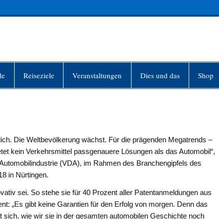
INFO-BERLIN
le
Reiseziele
Veranstaltungen
Dies und das
Shop
erlich. Die Weltbevölkerung wächst. Für die prägenden Megatrends –
tet kein Verkehrsmittel passgenauere Lösungen als das Automobil“,
r Automobilindustrie (VDA), im Rahmen des Branchengipfels des
18 in Nürtingen.
vativ sei. So stehe sie für 40 Prozent aller Patentanmeldungen aus
nt: „Es gibt keine Garantien für den Erfolg von morgen. Denn das
t sich, wie wir sie in der gesamten automobilen Geschichte noch