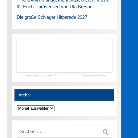
für Euch – präsentiert von Uta Bresan
Die große Schlager Hitparade 2027
by web agency siti web ok
OpenWeatherMap
Archiv
Archiv