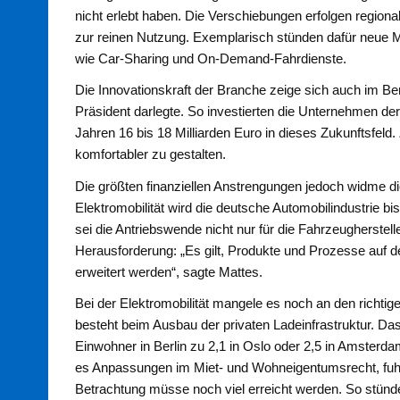
nicht erlebt haben. Die Verschiebungen erfolgen regiona
zur reinen Nutzung. Exemplarisch stünden dafür neue Mob
wie Car-Sharing und On-Demand-Fahrdienste.
Die Innovationskraft der Branche zeige sich auch im Be
Präsident darlegte. So investierten die Unternehmen de
Jahren 16 bis 18 Milliarden Euro in dieses Zukunftsfeld. 
komfortabler zu gestalten.
Die größten finanziellen Anstrengungen jedoch widme di
Elektromobilität wird die deutsche Automobilindustrie b
sei die Antriebswende nicht nur für die Fahrzeugherstell
Herausforderung: „Es gilt, Produkte und Prozesse auf
erweitert werden“, sagte Mattes.
Bei der Elektromobilität mangele es noch an den richt
besteht beim Ausbau der privaten Ladeinfrastruktur. Das i
Einwohner in Berlin zu 2,1 in Oslo oder 2,5 in Amsterdam
es Anpassungen im Miet- und Wohneigentumsrecht, fuhr
Betrachtung müsse noch viel erreicht werden. So stünde