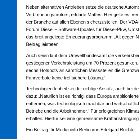
Neben alternativen Antrieben setze die deutsche Automo
Verbrennungsmotors, erklärte Mattes. Hier gelte es, ve
der Branche auf allen Ebenen sicherzustellen. Der VDA
Forum Diesel – Software-Updates für Diesel-Pkw, Umst
das breit angelegte Erneuerungsprogramm „Alt gegen N
Beitrag leisteten.
Auch seien laut dem Umweltbundesamt die verkehrsbedi
gestiegener Verkehrsleistung um 70 Prozent gesunken. 
sechs Hotspots an sämtlichen Messstellen die Grenzwe
Fahrverbote keine treffsichere Lösung.“
Technologieoffenheit sei der richtige Ansatz, auch bei d
dazu: „Natürlich ist es richtig, dass Europa ambitioniert
entfernen, was technologisch machbar und wirtschaftlich 
Betriebe und die Arbeitnehmer.“ Für erfolgreichen Klima
erhalten. Hierfür sei eine gemeinsame Kraftanstrengung 
Ein Beitrag für Medieninfo Berlin von Edelgard Ruchter 