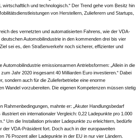
l, wirtschaftlich und technologisch.“ Der Trend gehe vom Besitz hin
ilitätsdienstleistungen von Herstellern, Zulieferern und Startups,
reich des vernetzten und automatisierten Fahrens, wie der VDA-
r deutschen Automobilindustrie in den kommenden drei bis vier
Ziel sei es, den Straßenverkehr noch sicherer, effizienter und
e Automobilindustrie emissionsarmen Antriebsformen: „Allein in die
is zum Jahr 2020 insgesamt 40 Milliarden Euro investieren.“ Dabei
er, sondern auch für die Zulieferbetriebe eine enorme
 den Wandel vorzubereiten. Die eigenen Kompetenzen müssen stetig
igen Rahmenbedingungen, mahnte er: „Akuter Handlungsbedarf
llustriert ein internationaler Vergleich: 0,22 Ladepunkte pro 1.000
.“ Um die Installation privater Ladepunkte zu erleichtern, bedürfe
 der VDA-Präsident fort. Doch auch in der europaweiten
n 76 Prozent aller Ladepunkte in der EU in nur vier Ländern.