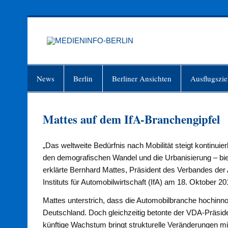
Zum
Inhalt
springen
MEDIEN
Just another WordPress site
News
Berlin
Berliner Ansichten
Ausflugszie
Mattes auf dem IfA-Branchengipfel
„Das weltweite Bedürfnis nach Mobilität steigt kontinui
den demografischen Wandel und die Urbanisierung – bie
erklärte Bernhard Mattes, Präsident des Verbandes de
Instituts für Automobilwirtschaft (IfA) am 18. Oktober 20
Mattes unterstrich, dass die Automobilbranche hochinno
Deutschland. Doch gleichzeitig betonte der VDA-Präside
künftige Wachstum bringt strukturelle Veränderungen mi