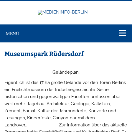
Zum
Inhalt
springen
MEDIEN
Just another WordPress site
BERL
MENÜ
Museumspark Rüdersdorf
Geländeplan;
Eigentlich ist das 17 ha große Gelände vor den Toren Berlins
ein Freilichtmuseum der Industriegeschichte. Seine
historischen und gegenwärtigen Facetten umfassen aber
weit mehr: Tagebau, Architektur, Geologie, Kalkstein,
Zement, Bauxit, Kultur der Jahrhunderte, Konzerte und
Lesungen, Kinderfeste, Canyontour mit dem
Landrover… Zur Information über das aktuelle