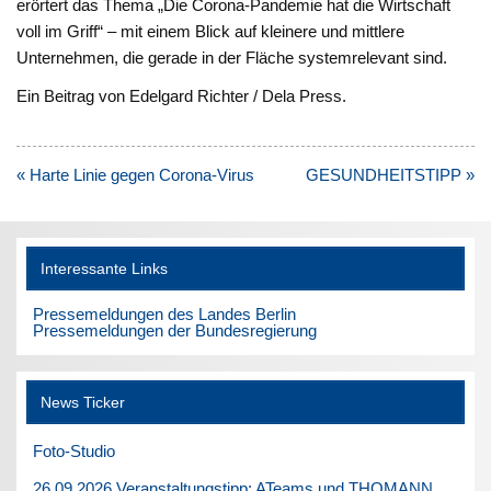
erörtert das Thema „Die Corona-Pandemie hat die Wirtschaft
voll im Griff“ – mit einem Blick auf kleinere und mittlere
Unternehmen, die gerade in der Fläche systemrelevant sind.
Ein Beitrag von Edelgard Richter / Dela Press.
Beitragsnavigation
« Harte Linie gegen Corona-Virus
GESUNDHEITSTIPP »
Interessante Links
Pressemeldungen des Landes Berlin
Pressemeldungen der Bundesregierung
News Ticker
Foto-Studio
26.09.2026 Veranstaltungstipp: ATeams und THOMANN