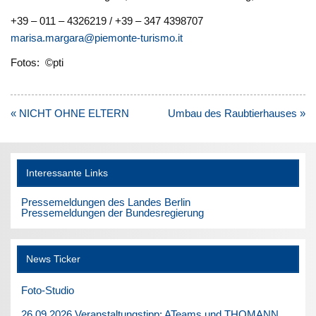
+39 – 011 – 4326219 / +39 – 347 4398707
marisa.margara@piemonte-turismo.it
Fotos: ©pti
Beitragsnavigation
« NICHT OHNE ELTERN
Umbau des Raubtierhauses »
Interessante Links
Pressemeldungen des Landes Berlin
Pressemeldungen der Bundesregierung
News Ticker
Foto-Studio
26.09.2026 Veranstaltungstipp: ATeams und THOMANN