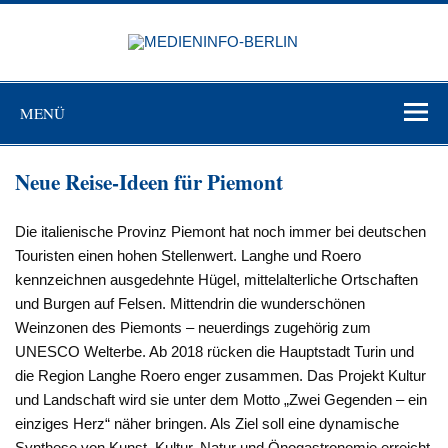
Zum
Inhalt
MEDIEN
springen
BERL
Just another WordPress site
MENÜ
Neue Reise-Ideen für Piemont
Die italienische Provinz Piemont hat noch immer bei deutschen
Touristen einen hohen Stellenwert. Langhe und Roero
kennzeichnen ausgedehnte Hügel, mittelalterliche Ortschaften
und Burgen auf Felsen. Mittendrin die wunderschönen
Weinzonen des Piemonts – neuerdings zugehörig zum
UNESCO Welterbe. Ab 2018 rücken die Hauptstadt Turin und
die Region Langhe Roero enger zusammen. Das Projekt Kultur
und Landschaft wird sie unter dem Motto „Zwei Gegenden – ein
einziges Herz“ näher bringen. Als Ziel soll eine dynamische
Synthese von Kunst, Kultur, Natur und Önogastronomie erreicht