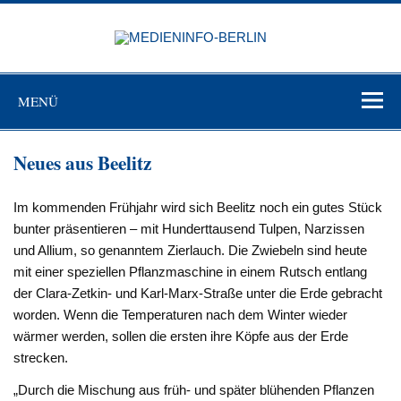
Zum
Inhalt
MEDIEN
springen
BERL
Just another WordPress site
MENÜ
Neues aus Beelitz
Im kommenden Frühjahr wird sich Beelitz noch ein gutes Stück
bunter präsentieren – mit Hunderttausend Tulpen, Narzissen
und Allium, so genanntem Zierlauch. Die Zwiebeln sind heute
mit einer speziellen Pflanzmaschine in einem Rutsch entlang
der Clara-Zetkin- und Karl-Marx-Straße unter die Erde gebracht
worden. Wenn die Temperaturen nach dem Winter wieder
wärmer werden, sollen die ersten ihre Köpfe aus der Erde
strecken.
„Durch die Mischung aus früh- und später blühenden Pflanzen