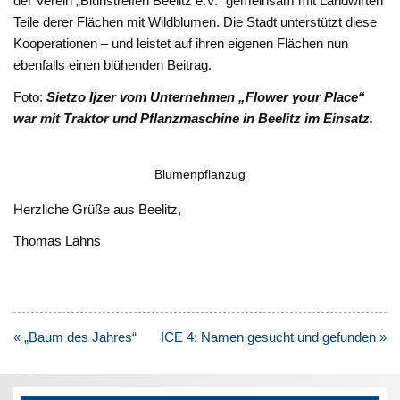
der Verein „Blühstreifen Beelitz e.V.“ gemeinsam mit Landwirten
Teile derer Flächen mit Wildblumen. Die Stadt unterstützt diese
Kooperationen – und leistet auf ihren eigenen Flächen nun
ebenfalls einen blühenden Beitrag.
Foto:
Sietzo Ijzer vom Unternehmen „Flower your Place“
war mit Traktor und Pflanzmaschine in Beelitz im Einsatz.
Blumenpflanzug
Herzliche Grüße aus Beelitz,
Thomas Lähns
Beitragsnavigation
« „Baum des Jahres“
ICE 4: Namen gesucht und gefunden »