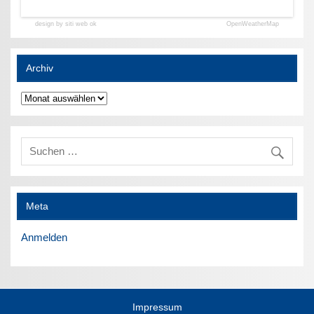
design by siti web ok
OpenWeatherMap
Archiv
Archiv
Meta
Anmelden
Impressum