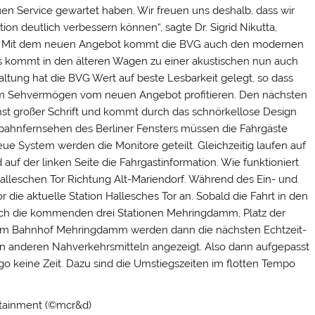
uen Service gewartet haben. Wir freuen uns deshalb, dass wir
ion deutlich verbessern können“, sagte Dr. Sigrid Nikutta,
VG. Mit dem neuen Angebot kommt die BVG auch den modernen
als kommt in den älteren Wagen zu einer akustischen nun auch
taltung hat die BVG Wert auf beste Lesbarkeit gelegt, so dass
em Sehvermögen vom neuen Angebot profitieren. Den nächsten
hst großer Schrift und kommt durch das schnörkellose Design
Ubahnfernsehen des Berliner Fensters müssen die Fahrgäste
eue System werden die Monitore geteilt. Gleichzeitig laufen auf
uf der linken Seite die Fahrgastinformation. Wie funktioniert
alleschen Tor Richtung Alt-Mariendorf. Während des Ein- und
 die aktuelle Station Hallesches Tor an. Sobald die Fahrt in den
lich die kommenden drei Stationen Mehringdamm, Platz der
t am Bahnhof Mehringdamm werden dann die nächsten Echtzeit-
n anderen Nahverkehrsmitteln angezeigt. Also dann aufgepasst
o go keine Zeit. Dazu sind die Umstiegszeiten im flotten Tempo
otainment (©mcr&d)