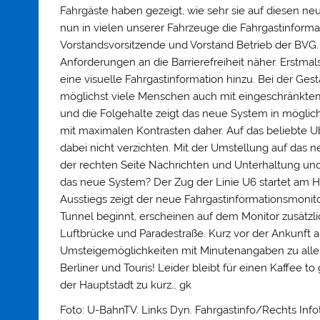
Fahrgäste haben gezeigt, wie sehr sie auf diesen ne
nun in vielen unserer Fahrzeuge die Fahrgastinformat
Vorstandsvorsitzende und Vorstand Betrieb der B
Anforderungen an die Barrierefreiheit näher. Erstm
eine visuelle Fahrgastinformation hinzu. Bei der Ges
möglichst viele Menschen auch mit eingeschränkt
und die Folgehalte zeigt das neue System in möglic
mit maximalen Kontrasten daher. Auf das beliebte 
dabei nicht verzichten. Mit der Umstellung auf das n
der rechten Seite Nachrichten und Unterhaltung und a
das neue System? Der Zug der Linie U6 startet am H
Ausstiegs zeigt der neue Fahrgastinformationsmonitor
Tunnel beginnt, erscheinen auf dem Monitor zusätz
Luftbrücke und Paradestraße. Kurz vor der Ankunf
Umsteigemöglichkeiten mit Minutenangaben zu alle
Berliner und Touris! Leider bleibt für einen Kaffee t
der Hauptstadt zu kurz… gk
Foto: U-BahnTV. Links Dyn. Fahrgastinfo/Rechts Inf