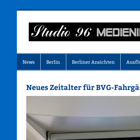
Zum
Inhalt
springen
Just another WordPress site
News
Berlin
Berliner Ansichten
Ausfl
Neues Zeitalter für BVG-Fahrgä