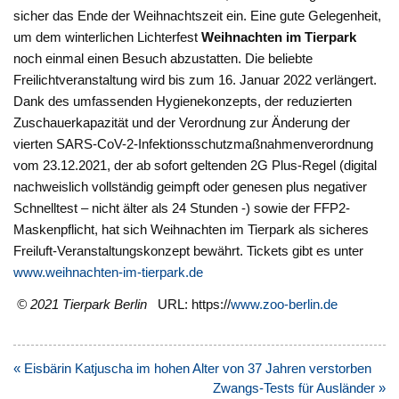
sicher das Ende der Weihnachtszeit ein. Eine gute Gelegenheit,
um dem winterlichen Lichterfest
Weihnachten im Tierpark
noch einmal einen Besuch abzustatten. Die beliebte
Freilichtveranstaltung wird bis zum 16. Januar 2022 verlängert.
Dank des umfassenden Hygienekonzepts, der reduzierten
Zuschauerkapazität und der Verordnung zur Änderung der
vierten SARS-CoV-2-Infektionsschutzmaßnahmenverordnung
vom 23.12.2021, der ab sofort geltenden 2G Plus-Regel (digital
nachweislich vollständig geimpft oder genesen plus negativer
Schnelltest – nicht älter als 24 Stunden -) sowie der FFP2-
Maskenpflicht, hat sich Weihnachten im Tierpark als sicheres
Freiluft-Veranstaltungskonzept bewährt. Tickets gibt es unter
www.weihnachten-im-tierpark.de
© 2021 Tierpark Berlin
URL: https://
www.zoo-berlin.de
Beitragsnavigation
« Eisbärin Katjuscha im hohen Alter von 37 Jahren verstorben
Zwangs-Tests für Ausländer »