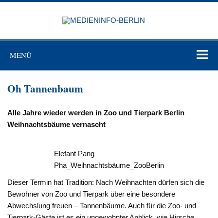
Zum
Inhalt
MEDIEN
springen
BERL
Just another WordPress site
MENÜ
Oh Tannenbaum
Alle Jahre wieder werden in Zoo und Tierpark Berlin
Weihnachtsbäume vernascht
Elefant Pang
Pha_Weihnachtsbäume_ZooBerlin
Dieser Termin hat Tradition: Nach Weihnachten dürfen sich die
Bewohner von Zoo und Tierpark über eine besondere
Abwechslung freuen – Tannenbäume. Auch für die Zoo- und
Tierpark-Gäste ist es ein ungewohnter Anblick, wie Hirsche,