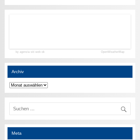
by agenzia siti web ok
OpenWeatherMap
Archiv
Archiv
Meta