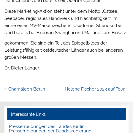
Deutschlands und bereits seit
1925
im Geschäft.
Diese Marketing-Aktion steht unter dem Motto „Ostsee,
Seebäder, regionales Handwerk und Nachhaltigkeit“ im
Sinne eines MV-Markenzeichens. Usedomer Strandkörbe
sind bereits bei Expos in Shanghai und Mailand zum Einsatz
gekommen. Sie sind ein Teil des Spiegelbildes der
Leistungsfähigkeit ostdeutscher Länder auch bei anderen
großen Messen.
Dr. Dieter Langer
Beitragsnavigation
« Chamäleon Berlin
Helene Fischer 2023 auf Tour »
Interessante Links
Pressemeldungen des Landes Berlin
Pressemeldungen der Bundesregierung