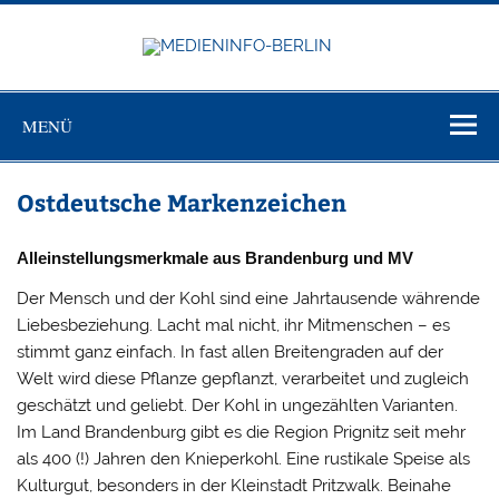
Zum
Inhalt
springen
MEDIEN
Just another WordPress site
BERL
MENÜ
Ostdeutsche Markenzeichen
Alleinstellungsmerkmale aus Brandenburg und MV
Der Mensch und der Kohl sind eine Jahrtausende währende
Liebesbeziehung. Lacht mal nicht, ihr Mitmenschen – es
stimmt ganz einfach. In fast allen Breitengraden auf der
Welt wird diese Pflanze gepflanzt, verarbeitet und zugleich
geschätzt und geliebt. Der Kohl in ungezählten Varianten.
Im Land Brandenburg gibt es die Region Prignitz seit mehr
als 400 (!) Jahren den Knieperkohl. Eine rustikale Speise als
Kulturgut, besonders in der Kleinstadt Pritzwalk. Beinahe