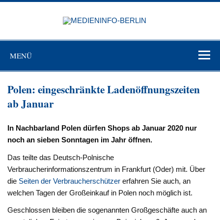
Zum
Inhalt
MEDIEN
springen
BERL
Just another WordPress site
MENÜ
Polen: eingeschränkte Ladenöffnungszeiten
ab Januar
In Nachbarland Polen dürfen Shops ab Januar 2020 nur
noch an sieben Sonntagen im Jahr öffnen.
Das teilte das Deutsch-Polnische
Verbraucherinformationszentrum in Frankfurt (Oder) mit. Über
die
Seiten der Verbraucherschützer
erfahren Sie auch, an
welchen Tagen der Großeinkauf in Polen noch möglich ist.
Geschlossen bleiben die sogenannten Großgeschäfte auch an