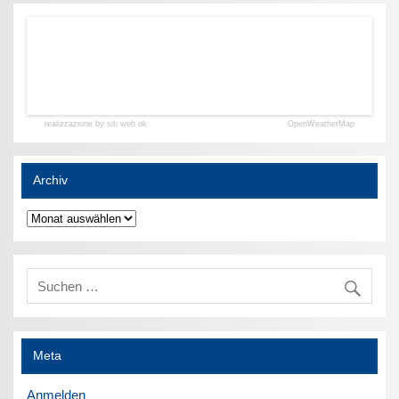
realizzazione by siti web ok
OpenWeatherMap
Archiv
Archiv
Meta
Anmelden