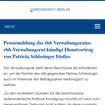
Zum
Inhalt
springen
MEDIEN
BERL
Just another WordPress site
MENÜ
Pressemeldung des rbb Verwaltungsrates:
rbb-Verwaltungsrat kündigt Dienstvertrag
von Patricia Schlesinger fristlos
Der Verwaltungsrat sieht diese Beschlüsse als erforderlich
an, um die Rechte des rbb gegenüber Patricia Schlesinger
auch im Interesse der Beitragszahler bestmöglich zu
wahren.
„Zu den konkreten Gründen für die beschlossene
außerordentliche fristlose Kündigung möchte ich mich zum
gegenwärtigen Zeitpunkt nicht äußern, da diese nunmehr