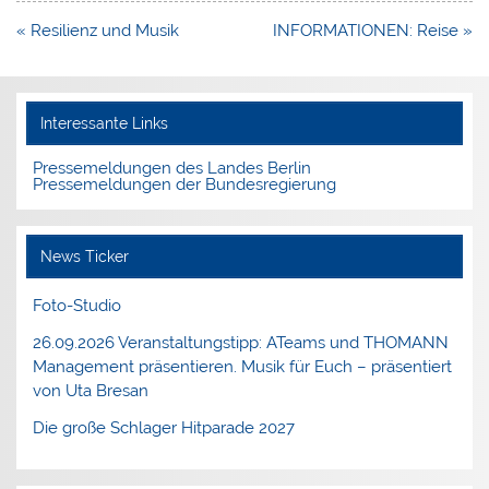
Beitragsnavigation
« Resilienz und Musik
INFORMATIONEN: Reise »
Interessante Links
Pressemeldungen des Landes Berlin
Pressemeldungen der Bundesregierung
News Ticker
Foto-Studio
26.09.2026 Veranstaltungstipp: ATeams und THOMANN
Management präsentieren. Musik für Euch – präsentiert
von Uta Bresan
Die große Schlager Hitparade 2027