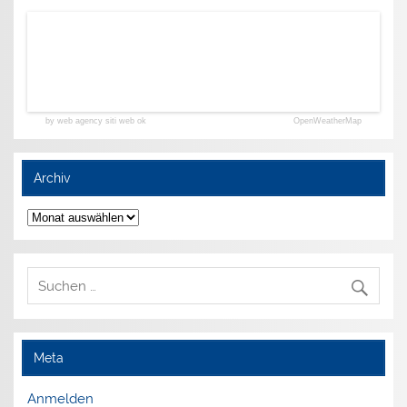
by web agency siti web ok
OpenWeatherMap
Archiv
Archiv
Meta
Anmelden