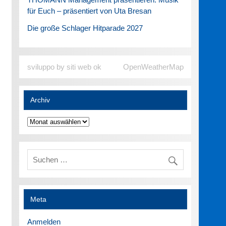
für Euch – präsentiert von Uta Bresan
Die große Schlager Hitparade 2027
sviluppo by siti web ok
OpenWeatherMap
Archiv
Archiv
Meta
Anmelden