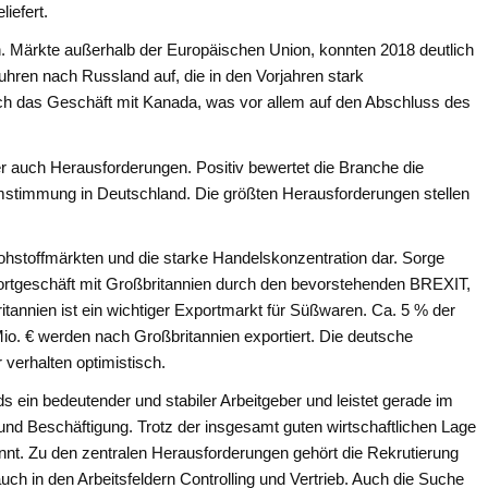
iefert.
h. Märkte außerhalb der Europäischen Union, konnten 2018 deutlich
uhren nach Russland auf, die in den Vorjahren stark
ich das Geschäft mit Kanada, was vor allem auf den Abschluss des
 auch Herausforderungen. Positiv bewertet die Branche die
mstimmung in Deutschland. Die größten Herausforderungen stellen
n Rohstoffmärkten und die starke Handelskonzentration dar. Sorge
portgeschäft mit Großbritannien durch den bevorstehenden BREXIT,
itannien ist ein wichtiger Exportmarkt für Süßwaren. Ca. 5 % der
o. € werden nach Großbritannien exportiert. Die deutsche
 verhalten optimistisch.
s ein bedeutender und stabiler Arbeitgeber und leistet gerade im
und Beschäftigung. Trotz der insgesamt guten wirtschaftlichen Lage
annt. Zu den zentralen Herausforderungen gehört die Rekrutierung
uch in den Arbeitsfeldern Controlling und Vertrieb. Auch die Suche