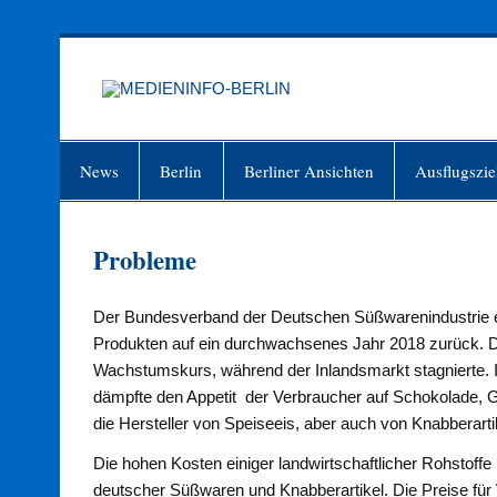
Zum
Inhalt
springen
MEDIEN
Just another WordPress site
News
Berlin
Berliner Ansichten
Ausflugszie
Probleme
Der Bundesverband der Deutschen Süßwarenindustrie e.V
Produkten auf ein durchwachsenes Jahr 2018 zurück. D
Wachstumskurs, während der Inlandsmarkt stagnierte.
dämpfte den Appetit der Verbraucher auf Schokolade,
die Hersteller von Speiseeis, aber auch von Knabberart
Die hohen Kosten einiger landwirtschaftlicher Rohstoffe b
deutscher Süßwaren und Knabberartikel. Die Preise für W