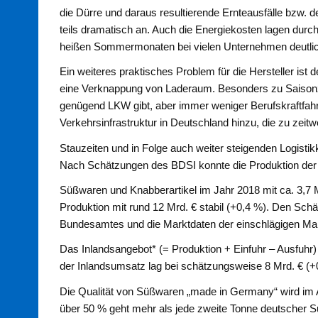
die Dürre und daraus resultierende Ernteausfälle bzw. de
teils dramatisch an. Auch die Energiekosten lagen dur
heißen Sommermonaten bei vielen Unternehmen deutlich
Ein weiteres praktisches Problem für die Hersteller ist
eine Verknappung von Laderaum. Besonders zu Saisonz
genügend LKW gibt, aber immer weniger Berufskraftfah
Verkehrsinfrastruktur in Deutschland hinzu, die zu zeit
Stauzeiten und in Folge auch weiter steigenden Logisti
Nach Schätzungen des BDSI konnte die Produktion der 
Süßwaren und Knabberartikel im Jahr 2018 mit ca. 3,7 M
Produktion mit rund 12 Mrd. € stabil (+0,4 %). Den Sch
Bundesamtes und die Marktdaten der einschlägigen Mar
Das Inlandsangebot* (= Produktion + Einfuhr – Ausfuhr)
der Inlandsumsatz lag bei schätzungsweise 8 Mrd. € (+
Die Qualität von Süßwaren „made in Germany“ wird im A
über 50 % geht mehr als jede zweite Tonne deutscher 