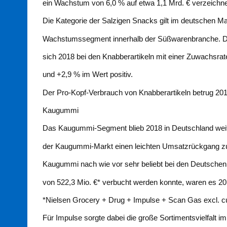
ein Wachstum von 6,0 % auf etwa 1,1 Mrd. € verzeichn
Die Kategorie der Salzigen Snacks gilt im deutschen Mar
Wachstumssegment innerhalb der Süßwarenbranche. Di
sich 2018 bei den Knabberartikeln mit einer Zuwachsra
und +2,9 % im Wert positiv.
Der Pro-Kopf-Verbrauch von Knabberartikeln betrug 20
Kaugummi
Das Kaugummi-Segment blieb 2018 in Deutschland weit
der Kaugummi-Markt einen leichten Umsatzrückgang zum
Kaugummi nach wie vor sehr beliebt bei den Deutsche
von 522,3 Mio. €* verbucht werden konnte, waren es 201
*Nielsen Grocery + Drug + Impulse + Scan Gas excl. c
Für Impulse sorgte dabei die große Sortimentsvielfalt i