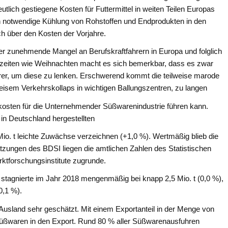
utlich gestiegene Kosten für Futtermittel in weiten Teilen Europas
ch notwendige Kühlung von Rohstoffen und Endprodukten in den
 über den Kosten der Vorjahre.
 der zunehmende Mangel an Berufskraftfahrern in Europa und folglich
eiten wie Weihnachten macht es sich bemerkbar, dass es zwar
rer, um diese zu lenken. Erschwerend kommt die teilweise marode
weisem Verkehrskollaps in wichtigen Ballungszentren, zu langen
kkosten für die Unternehmender Süßwarenindustrie führen kann.
in Deutschland hergestellten
io. t leichte Zuwächse verzeichnen (+1,0 %). Wertmäßig blieb die
ätzungen des BDSI liegen die amtlichen Zahlen des Statistischen
ktforschungsinstitute zugrunde.
 stagnierte im Jahr 2018 mengenmäßig bei knapp 2,5 Mio. t (0,0 %),
0,1 %).
usland sehr geschätzt. Mit einem Exportanteil in der Menge von
Süßwaren in den Export. Rund 80 % aller Süßwarenausfuhren