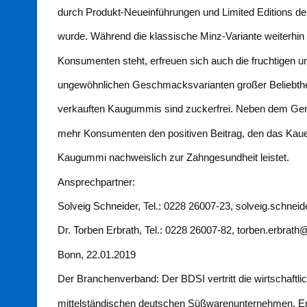
durch Produkt-Neueinführungen und Limited Editions der
wurde. Während die klassische Minz-Variante weiterhi
Konsumenten steht, erfreuen sich auch die fruchtigen u
ungewöhnlichen Geschmacksvarianten großer Beliebthei
verkauften Kaugummis sind zuckerfrei. Neben dem Ge
mehr Konsumenten den positiven Beitrag, den das Kaue
Kaugummi nachweislich zur Zahngesundheit leistet.
Ansprechpartner:
Solveig Schneider, Tel.: 0228 26007-23, solveig.schnei
Dr. Torben Erbrath, Tel.: 0228 26007-82, torben.erbrath
Bonn, 22.01.2019
Der Branchenverband: Der BDSI vertritt die wirtschaftl
mittelständischen deutschen Süßwarenunternehmen. Er 