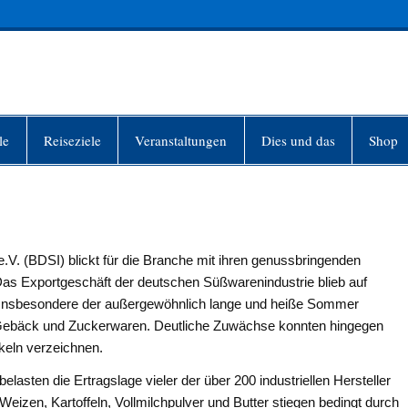
INFO-BERLIN
le
Reiseziele
Veranstaltungen
Dies und das
Shop
. (BDSI) blickt für die Branche mit ihren genussbringenden
as Exportgeschäft der deutschen Süßwarenindustrie blieb auf
 Insbesondere der außergewöhnlich lange und heiße Sommer
 Gebäck und Zuckerwaren. Deutliche Zuwächse konnten hingegen
ikeln verzeichnen.
elasten die Ertragslage vieler der über 200 industriellen Hersteller
eizen, Kartoffeln, Vollmilchpulver und Butter stiegen bedingt durch