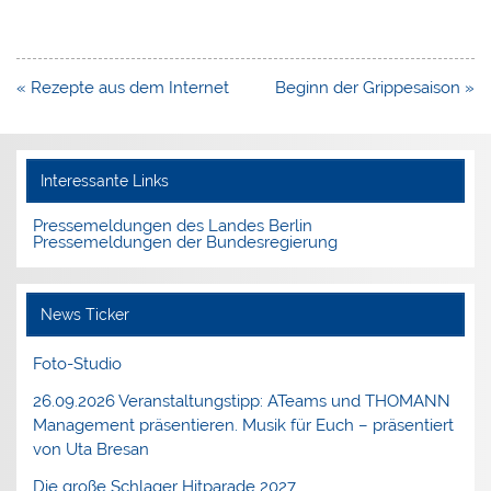
Beitragsnavigation
« Rezepte aus dem Internet
Beginn der Grippesaison »
Interessante Links
Pressemeldungen des Landes Berlin
Pressemeldungen der Bundesregierung
News Ticker
Foto-Studio
26.09.2026 Veranstaltungstipp: ATeams und THOMANN
Management präsentieren. Musik für Euch – präsentiert
von Uta Bresan
Die große Schlager Hitparade 2027