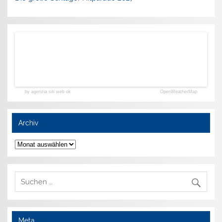
by agenzia siti web ok
OpenWeatherMap
Archiv
Archiv
Meta